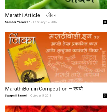
Marathi Article – जीवन
Sameer Yarolkar
-
February 17, 2016
0
MarathiBoli.in Competition – स्पर्धा
Swapnil Samel
-
October 5, 2013
3