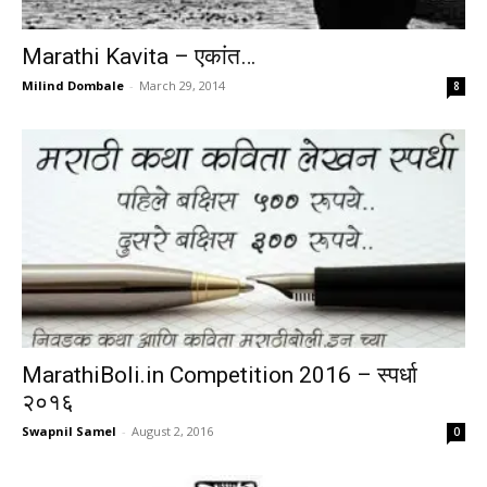
​Marathi Kavita – एकांत…
Milind Dombale
-
March 29, 2014
8
MarathiBoli.in Competition 2016 – स्पर्धा
२०१६
Swapnil Samel
-
August 2, 2016
0