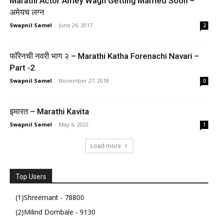
Marathi Actor Amey Wagh Getting Married Soon –
अमेयच लग्न
Swapnil Samel
-
June 26, 2017
2
फॉरेनची नवरी भाग २ – Marathi Katha Forenachi Navari –
Part -2
Swapnil Samel
-
November 27, 2018
0
इमारत – Marathi Kavita
Swapnil Samel
-
May 6, 2022
1
Load more
Top Users
(1)Shreemant - 78800
(2)Milind Dombale - 9130