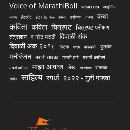
Voice of MarathiBoli
Whats Hot
आयुर्वेदिक
कथा
कथा
इंटरनेट वरून कमवा
इंटरनेट
उद्योजक
आरोग्य
कविता
चित्रपट
कविता
चित्रपट परीक्षण
दिवाळी अंक
तंत्रज्ञान
द ग्रेट मराठी
दिवाळी अंक २०१८
पुस्तके
नाटक
पाककृती
पर्यटन
मनोरंजन
मराठी तारका
मराठी ब्लॉगर्स
मराठी तारे
माझा आवाज
लेख
संगणक
मराठी मालिका
वेब मालिका
साहित्य
स्पर्धा
२०२२ - गुढी पाडवा
संगीत