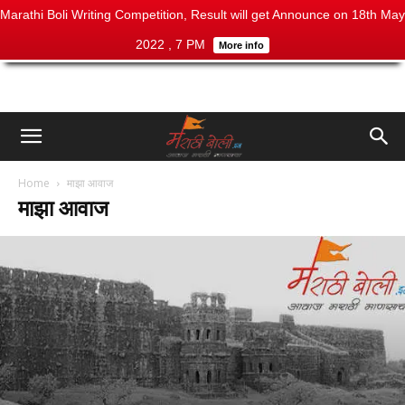
Marathi Boli Writing Competition, Result will get Announce on 18th May
2022 , 7 PM
More info
Home
माझा आवाज
माझा आवाज