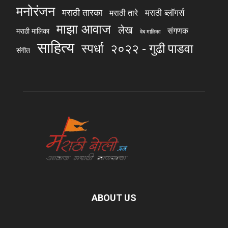
मनोरंजन
मराठी तारका
मराठी ब्लॉगर्स
मराठी तारे
माझा आवाज
लेख
संगणक
मराठी मालिका
वेब मालिका
साहित्य
स्पर्धा
२०२२ - गुढी पाडवा
संगीत
ABOUT US