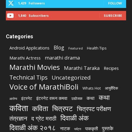
1,429
Followers
FOLLOW
1,840
Subscribers
SUBSCRIBE
Categories
Blog
Android Applications
Health Tips
Featured
marathi drama
Marathi Actress
Marathi Movies
Marathi Taraka
Recipes
Technical Tips
Uncategorized
Voice of MarathiBoli
Whats Hot
आयुर्वेदिक
कथा
कथा
इंटरनेट वरून कमवा
इंटरनेट
उद्योजक
आरोग्य
कविता
चित्रपट
कविता
चित्रपट परीक्षण
दिवाळी अंक
तंत्रज्ञान
द ग्रेट मराठी
दिवाळी अंक २०१८
पुस्तके
नाटक
पाककृती
पर्यटन