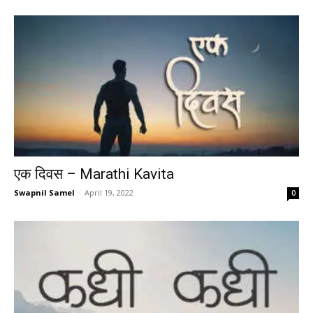
एक दिवस – Marathi Kavita
Swapnil Samel
-
April 19, 2022
0