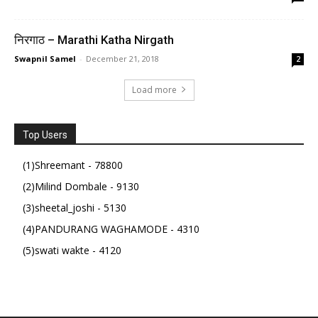
निरगाठ – Marathi Katha Nirgath
Swapnil Samel
-
December 21, 2018
2
Load more
Top Users
(1)Shreemant - 78800
(2)Milind Dombale - 9130
(3)sheetal_joshi - 5130
(4)PANDURANG WAGHAMODE - 4310
(5)swati wakte - 4120