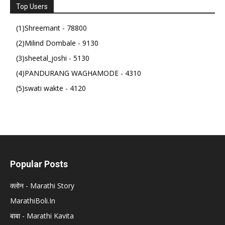
Top Users
(1)Shreemant - 78800
(2)Milind Dombale - 9130
(3)sheetal_joshi - 5130
(4)PANDURANG WAGHAMODE - 4310
(5)swati wakte - 4120
Popular Posts
क्लोन - Marathi Story
MarathiBoli.In
बाबा - Marathi Kavita