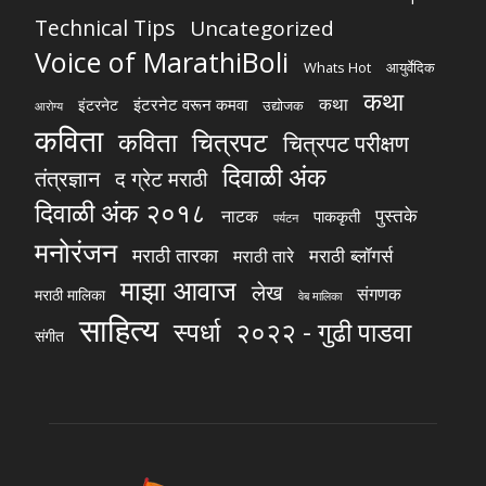
Technical Tips
Uncategorized
Voice of MarathiBoli
Whats Hot
आयुर्वेदिक
कथा
कथा
इंटरनेट वरून कमवा
इंटरनेट
उद्योजक
आरोग्य
कविता
चित्रपट
कविता
चित्रपट परीक्षण
दिवाळी अंक
तंत्रज्ञान
द ग्रेट मराठी
दिवाळी अंक २०१८
पुस्तके
नाटक
पाककृती
पर्यटन
मनोरंजन
मराठी तारका
मराठी ब्लॉगर्स
मराठी तारे
माझा आवाज
लेख
संगणक
मराठी मालिका
वेब मालिका
साहित्य
स्पर्धा
२०२२ - गुढी पाडवा
संगीत