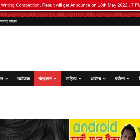
i Writing Competition, Result will get Announce on 18th May 2022 , 7 P
ित्रपट परीक्षण
जन
उद्योजक
तंत्रज्ञान
साहित्य
आरोग्य
पर्यटन