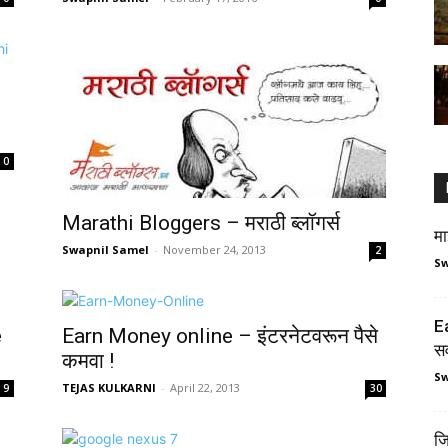
0
Marathi Bloggers – मराठी ब्लॉगर्स
म
Swapnil Samel
-
November 24, 2013
2
Sw
E
e
Earn Money online – इंटरनेटवरून पैसे
सर
कमवा !
Sw
TEJAS KULKARNI
-
April 22, 2013
9
30
ज