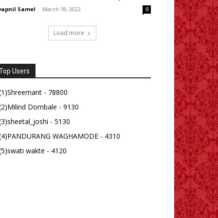
apnil Samel
-
March 18, 2022
0
Load more
Top Users
(1)Shreemant - 78800
(2)Milind Dombale - 9130
(3)sheetal_joshi - 5130
(4)PANDURANG WAGHAMODE - 4310
(5)swati wakte - 4120