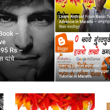
Learn Android From Basic T
Advance in Marathi – अण्ड्रोइ
शिका मराठीतून.
 Book –
ve
495 Rs –
स यांचे
फक्त १५ मिनिटात ब्लॉग बनवा आणि
महिन्याला हजारो कमवा – Blogger
Tutorial in Marathi