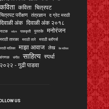
कविता
चित्रपट
कविता
चित्रपट परीक्षण
तंत्रज्ञान
द ग्रेट मराठी
दिवाळी अंक
दिवाळी अंक २०१८
मनोरंजन
पुस्तके
नाटक
पाककृती
पर्यटन
मराठी तारका
मराठी ब्लॉगर्स
मराठी तारे
माझा आवाज
लेख
मराठी मालिका
वेब मालिका
साहित्य
स्पर्धा
संगणक
संगीत
२०२२ - गुढी पाडवा
OLLOW US