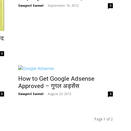
Swapnil Samel
-
September 10, 2012
0
लद
0
How to Get Google Adsense
Approved – गुगल अड्सेंस
Swapnil Samel
-
August 23, 2012
0
4
Page 1 of 2