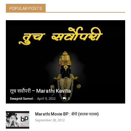
POPULAR POSTS
Arihant All in One Science (Exploration) Class 9 for
CBSE Exam 2026-27 | NCERT Based Complete
Theory, Practice Exercises, CBQs, A-R, Sample
Papers & Mind Maps | Revised Edition as per Latest
Syllabus
(
465175
)
₹498.00
(as of August 5, 2026 16:50 GMT +05:30 -
More info
)
तूच सर्वोपरी – Marathi Kavita
Swapnil Samel
-
April 9, 2022
0
Marathi Movie BP : बीपी (बालक पालक)
September 28, 2012
Courage To Be Disliked, The: How to free yourself,