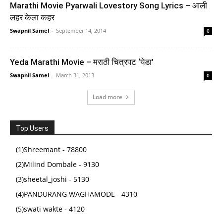
Marathi Movie Pyarwali Lovestory Song Lyrics – आली
लहर केला कहर
Swapnil Samel
-
September 14, 2014
0
SHNMN Sank Magic Practice Copybook, (4 BOOK +1
PEN + 10 REFILL) Number Tracing Book for
Yeda Marathi Movie – मराठी चित्रपट ‘येडा’
Preschoolers with Pen, Magic calligraphy books for
Swapnil Samel
-
March 31, 2013
0
kids Reusable Writing Tool
Load more
(
4255597
)
₹277.00
(as of August 5, 2026 16:50 GMT +05:30 -
More info
)
Top Users
(1)Shreemant - 78800
(2)Milind Dombale - 9130
(3)sheetal_joshi - 5130
(4)PANDURANG WAGHAMODE - 4310
(5)swati wakte - 4120