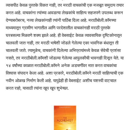
व्यासपीठ केवळ पुस्तके विकत नाही, तर मराठी वाचकांची एक मजबूत समुदाय तयार
करत आहे. वाचकांना त्यांच्या आवडत्या लेखकांचे साहित्य सहजपणे उपलब्ध करून
देण्याबरोबरच, नव्या लेखकांनाही त्यांनी पाठिंबा दिला आहे. मराठीबोली.कॉमच्या
माध्यमातून ग्रामीण भागातील आणि परदेशातील वाचकांनाही मराठी पुस्तके
घरबसल्या मिळवणे शक्य झाले आहे. ही वेबसाईट केवळ व्यावसायिक दृष्टिकोनातून
चालवली जात नाही, तर मराठी भाषेशी जोडले गेलेल्या एका भावनिक बंधातून ती
चालवली जाते. त्यामुळेच, वाचकांनी दिलेल्या अभिप्रायांमध्ये केवळ सेवेची प्रशंसा
नसते, तर मराठीबोली.कॉमशी जोडल्या गेलेल्या आपुलकीची भावनाही दिसून येते. या
१४ वर्षांच्या काळात मराठीबोली.कॉमने अनेक अडचणींवर मात करत वाचकांचा
विश्वास संपादन केला आहे. अशा प्रकारे, मराठीबोली.कॉमने मराठी साहित्याची एक
नवीन ओळख निर्माण केली आहे. यापुढेही ही वेबसाईट अशीच यशस्वी वाटचाल
करत राहो, यासाठी त्यांना खूप खूप शुभेच्छा.