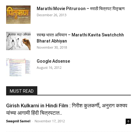
change your life and achieve real happiness
Marathi Movie Pitruroon – मराठी चित्रपट पितृऋण
December 26, 2013
(
45523003
)
₹345.00
(as of August 5, 2026 16:50 GMT +05:30 -
More info
)
स्वच्छ भारत अभियान – Marathi Kavita Swatchchh
Bharat Abhiyan
November 30, 2018
Google Adsense
August 16, 2012
The Alchemist
MUST READ
(
465180677
)
₹252.00
(as of August 5, 2026 16:50 GMT +05:30 -
More info
)
Girish Kulkarni in Hindi Film : गिरीश कुलकर्णी, अनुराग कश्यप
यांच्या आगामी हिंदी चित्रपटात..
Swapnil Samel
-
November 17, 2012
0