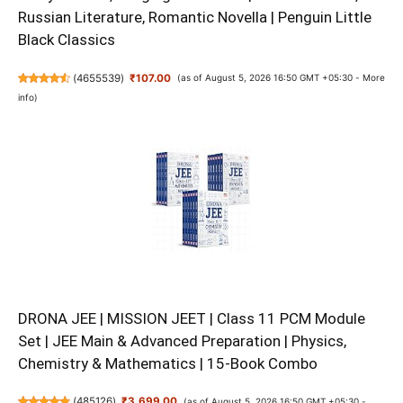
Russian Literature, Romantic Novella | Penguin Little
Black Classics
(
4655539
)
₹107.00
(as of August 5, 2026 16:50 GMT +05:30 -
More
info
)
DRONA JEE | MISSION JEET | Class 11 PCM Module
Set | JEE Main & Advanced Preparation | Physics,
Chemistry & Mathematics | 15-Book Combo
(
485126
)
₹3,699.00
(as of August 5, 2026 16:50 GMT +05:30 -