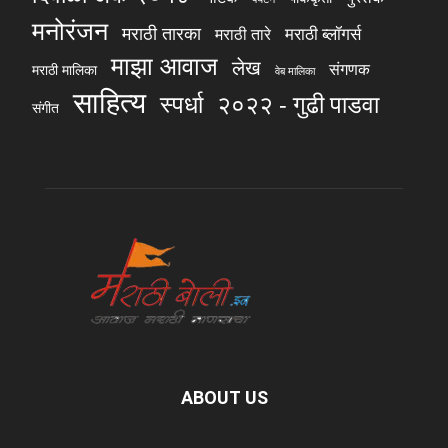
मनोरंजन
मराठी तारका
मराठी ब्लॉगर्स
मराठी तारे
माझा आवाज
लेख
संगणक
मराठी मालिका
वेब मालिका
साहित्य
स्पर्धा
२०२२ - गुढी पाडवा
संगीत
ABOUT US