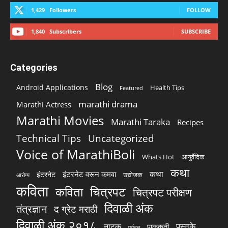
1,429
Followers
FOLLOW
1,840
Subscribers
SUBSCRIBE
Categories
Blog
Android Applications
Health Tips
Featured
marathi drama
Marathi Actress
Marathi Movies
Marathi Taraka
Recipes
Technical Tips
Uncategorized
Voice of MarathiBoli
Whats Hot
आयुर्वेदिक
कथा
कथा
इंटरनेट वरून कमवा
इंटरनेट
उद्योजक
आरोग्य
कविता
चित्रपट
कविता
चित्रपट परीक्षण
दिवाळी अंक
तंत्रज्ञान
द ग्रेट मराठी
दिवाळी अंक २०१८
पुस्तके
नाटक
पाककृती
पर्यटन