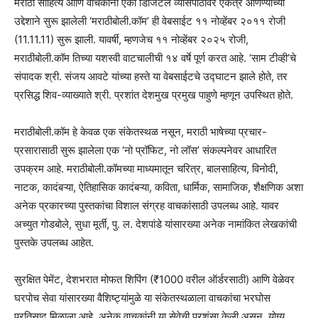
मराठी साहित्य आणि वाचकांना एका डिजिटल व्यासपीठावर एकत्र आणण्याच्या
उद्देशाने सुरू झालेली ‘मराठीबोली.कॉम’ ही वेबसाईट ११ नोव्हेंबर २०११ रोजी
(11.11.11) सुरू झाली. यावर्षी, म्हणजेच ११ नोव्हेंबर २०२५ रोजी,
मराठीबोली.कॉम तिच्या यशस्वी वाटचालीची १४ वर्षे पूर्ण करत आहे. ‘साम टीव्ही’चे
संपादक श्री. संजय आवटे यांच्या हस्ते या वेबसाईटचे उद्घाटन झाले होते, तर
प्रसिद्ध शिव-व्याख्याते श्री. प्रशांत देशमुख प्रमुख पाहुणे म्हणून उपस्थित होते.
मराठीबोली.कॉम हे केवळ एक संकेतस्थळ नसून, मराठी भाषेच्या प्रचार-
प्रसारासाठी सुरू झालेला एक ‘नो प्रॉफिट, नो लॉस’ संकल्पनेवर आधारित
उपक्रम आहे. मराठीबोली.कॉमच्या माध्यमातून चरित्र, बालसाहित्य, विनोदी,
नाटक, कादंबऱ्या, ऐतिहासिक कादंबऱ्या, कविता, धार्मिक, सामाजिक, शैक्षणिक अशा
अनेक प्रकारच्या पुस्तकांचा विशाल संग्रह वाचकांसाठी उपलब्ध आहे. यावर
अच्युत गोडबोले, सुधा मूर्ती, पु. ल. देशपांडे यांसारख्या अनेक नामांकित लेखकांची
पुस्तके उपलब्ध आहेत.
सुरक्षित पेमेंट, देशभरात मोफत शिपिंग (₹1000 वरील ऑर्डरसाठी) आणि वेळेवर
घरपोच सेवा यांसारख्या वैशिष्ट्यांमुळे या संकेतस्थळाला वाचकांचा भरघोस
प्रतिसाद मिळाला आहे. अनेक वाचकांनी या सेवेची प्रशंसा केली असून, योग्य