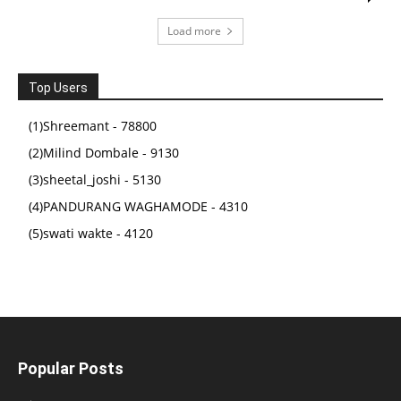
... & All Other One Day Competitive Examination
Load more
(
4451136
)
₹349.00
(as of February 25, 2026 03:21 GMT +05:30 -
More info
)
Top Users
(1)Shreemant - 78800
(2)Milind Dombale - 9130
(3)sheetal_joshi - 5130
(4)PANDURANG WAGHAMODE - 4310
(5)swati wakte - 4120
Popular Posts