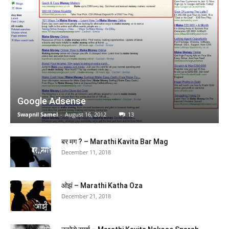
(
475124
)
₹255.00
(as of February 25, 2026 03:21 GMT +05:30 -
More info
)
Google Adsense
Swapnil Samel
-
August 16, 2012
13
In the Silence you left Behind: Written for the hearts
that break in quiet
बर मग ? – Marathi Kavita Bar Mag
December 11, 2018
(
445237
)
₹197.00
(as of February 25, 2026 03:21 GMT +05:30 -
More info
)
ओझं – Marathi Katha Oza
December 21, 2018