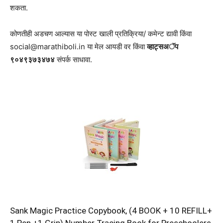
शकता.
कोणतीही अडचण आल्यास या पोस्ट खाली प्रतिक्रिया/ कमेन्ट द्यावी किंवा
social@marathiboli.in या मेल आयडी वर किंवा
व्हाट्सअॅप
९०४९३७३४७४
संपर्क साधावा.
Sank Magic Practice Copybook, (4 BOOK + 10 REFILL+