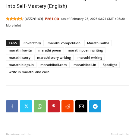
Into Self-Mastery (English)
(
45526143
)
₹261.00
(as of February 25, 2026 03:21 GMT +05:30 -
More info
)
TAGS
Coverstory
marathi competition
Marathi katha
marathi kavita
marathi poem
marathi poem writing
marathi story
marathi story writing
marathi writing
marathiblogs.in
marathiboli.com
marathiboli.in
Spotlight
write in marathi and earn
Previous article
Next article