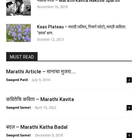
नकोसे स्पर्श – Marathi Kavita Nakose Sparsh
November 16, 2018
Kaas Plateau – मराठी ललित, निसर्ग फोटो, मराठी कविता:
Mandala Art: Colouring books for Adults with tear
‘कास’ क्षण.
out sheets
October 12, 2013
(
4557574
)
₹171.00
(as of February 25, 2026 03:21 GMT +05:30 -
More info
)
MUST READ
Marathi Article – मानाचा मुजरा….
Swapnil Patil
-
July 9, 2014
2
कवितेचि कविता – Marathi Kavita
Swapnil Samel
-
April 10, 2022
0
Parmar SSC Fatman | GK/GS Theory Book | English
Medium | 1st Edition, 2025 | Useful For SSC CGL
बदल – Marathi Katha Badal
and CHSL (Tier 1 & 2) | CPO | MTS | Steno | Selection
Swapnil Samel
-
December 9, 2018
0