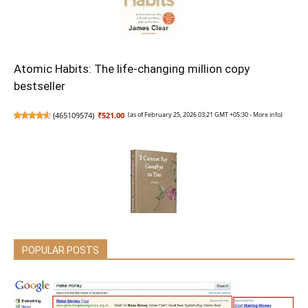
Atomic Habits: The life-changing million copy
bestseller
(
465109574
)
₹521.00
(as of February 25, 2026 03:21 GMT +05:30 -
More info
)
POPULAR POSTS
I Cannot Say Goodbye to You: An unforgettable
romance novel by one of India’s most popular
writers - Rithvik Singh