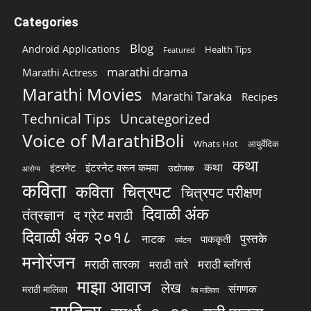
Categories
Blog
Android Applications
Health Tips
Featured
marathi drama
Marathi Actress
Marathi Movies
Marathi Taraka
Recipes
Technical Tips
Uncategorized
Voice of MarathiBoli
Whats Hot
आयुर्वेदिक
कथा
कथा
इंटरनेट वरून कमवा
इंटरनेट
उद्योजक
आरोग्य
कविता
चित्रपट
कविता
चित्रपट परीक्षण
दिवाळी अंक
तंत्रज्ञान
द ग्रेट मराठी
दिवाळी अंक २०१८
पुस्तके
नाटक
पाककृती
पर्यटन
मनोरंजन
मराठी तारका
मराठी ब्लॉगर्स
मराठी तारे
माझा आवाज
लेख
संगणक
मराठी मालिका
वेब मालिका