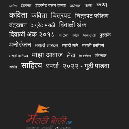
कथा
कथा
इंटरनेट वरून कमवा
इंटरनेट
उद्योजक
आरोग्य
कविता
चित्रपट
कविता
चित्रपट परीक्षण
दिवाळी अंक
तंत्रज्ञान
द ग्रेट मराठी
दिवाळी अंक २०१८
पुस्तके
नाटक
पाककृती
पर्यटन
मनोरंजन
मराठी तारका
मराठी ब्लॉगर्स
मराठी तारे
माझा आवाज
लेख
संगणक
मराठी मालिका
वेब मालिका
साहित्य
स्पर्धा
२०२२ - गुढी पाडवा
संगीत