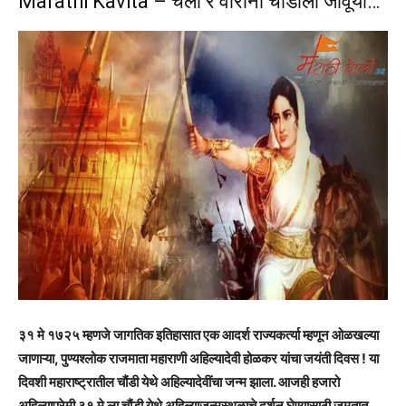
Marathi Kavita – चला रे वीरांनो चौंडीला जावूया…
३१ मे १७२५ म्हणजे जागतिक इतिहासात एक आदर्श राज्यकर्त्या म्हणून ओळखल्या
जाणाऱ्या, पुण्यश्लोक राजमाता महाराणी अहिल्यादेवी होळकर यांचा जयंती दिवस ! या
दिवशी महाराष्ट्रातील चौंडी येथे अहिल्यादेवींचा जन्म झाला. आजही हजारो
अहिल्याप्रेमी ३१ मे ला चौंडी येथे अहिल्याजन्मस्थळाचे दर्शन घेण्यासाठी जमतात.