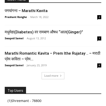
पणयांगना – Marathi Kavita
Prashant Ronghe
-
March 18, 2022
2
मधुमेहा(Diabetes) वर रामबाण औषध “आल(Ginger)”
Swapnil Samel
-
August 13, 2012
1
Indian Polity Courseware (English), 8e by M
Marathi Romantic Kavita – Prem Ithe Rujatay .. – मराठी
Laxmikanth for UPSC 2026 | 40+ Conceptual Videos
प्रेम कविता – प्रेम...
| Colour eBook | Solved 13 Years Prelims PYQs
Swapnil Samel
-
January 23, 2019
0
(2013-25) | 12 Years Main Exam Questions |
Practice Questions
Load more
(
4651447
)
₹817.00
(as of August 5, 2026 16:50 GMT +05:30 -
More info
)
Top Users
(1)Shreemant - 78800