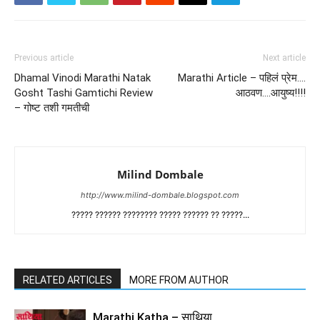
Previous article
Next article
Dhamal Vinodi Marathi Natak
Marathi Article – पहिलं प्रेम….
Gosht Tashi Gamtichi Review
आठवण….आयुष्य!!!!
– गोष्ट तशी गमतीची
Milind Dombale
http://www.milind-dombale.blogspot.com
????? ?????? ???????? ????? ?????? ?? ?????...
RELATED ARTICLES
MORE FROM AUTHOR
Marathi Katha – साथिया