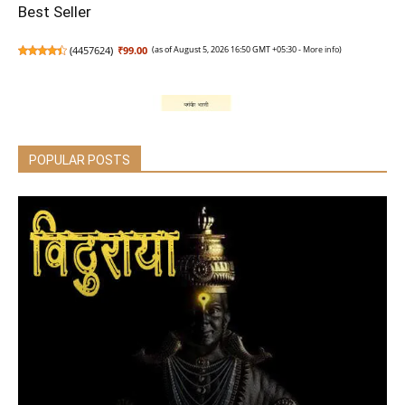
Best Seller
(
4457624
)
₹99.00
(as of August 5, 2026 16:50 GMT +05:30 -
More info
)
POPULAR POSTS
Gunahon Ka Devta
(
4552803
)
₹239.00
(as of August 5, 2026 16:50 GMT +05:30 -
More info
)