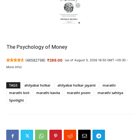
The Psychology of Money
(
46582798
)
₹289.00
(as of August 5, 2026 16:50 GMT +05:30 -
More info
)
TAGS
ahilyabai holkar
ahilyabai holkar jayanti
marathi
marathi boli
marathi kavita
marathi poem
marathi sahitya
Spotlight