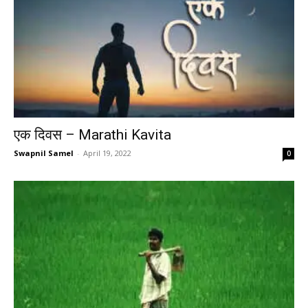
एक दिवस – Marathi Kavita
Swapnil Samel
-
April 19, 2022
0