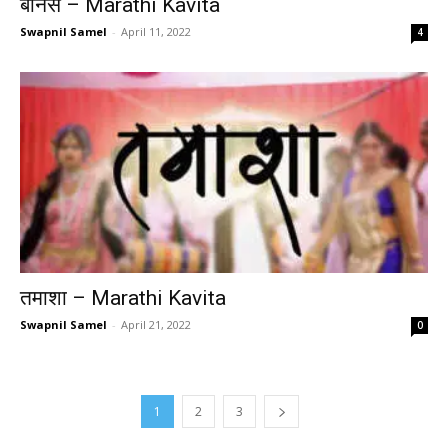
बोनस – Marathi Kavita
Swapnil Samel
-
April 11, 2022
4
तमाशा – Marathi Kavita
Swapnil Samel
-
April 21, 2022
0
1
2
3