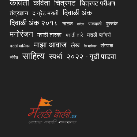
कविता
चित्रपट
कविता
चित्रपट परीक्षण
दिवाळी अंक
तंत्रज्ञान
द ग्रेट मराठी
दिवाळी अंक २०१८
पुस्तके
नाटक
पाककृती
पर्यटन
मनोरंजन
मराठी तारका
मराठी ब्लॉगर्स
मराठी तारे
माझा आवाज
लेख
संगणक
मराठी मालिका
वेब मालिका
साहित्य
स्पर्धा
२०२२ - गुढी पाडवा
संगीत