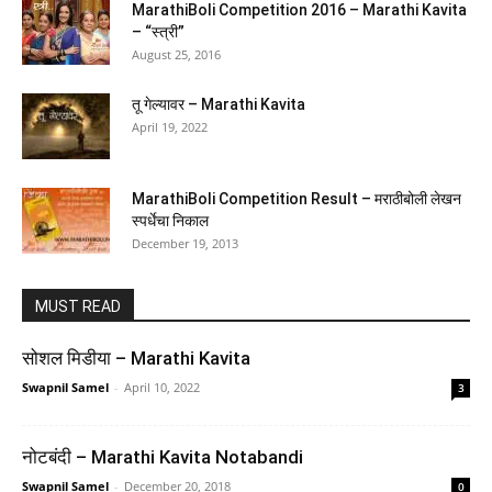
MarathiBoli Competition 2016 – Marathi Kavita
– “स्त्री”
August 25, 2016
तू गेल्यावर – Marathi Kavita
April 19, 2022
MarathiBoli Competition Result – मराठीबोली लेखन
DRONA JEE | MISSION JEET | Class 11 PCM Module
स्पर्धेचा निकाल
Set | JEE Main & Advanced Preparation | Physics,
December 19, 2013
Chemistry & Mathematics | 15-Book Combo
(
485126
)
₹3,699.00
(as of August 5, 2026 16:50 GMT +05:30 -
More info
)
MUST READ
सोशल मिडीया – Marathi Kavita
Swapnil Samel
-
April 10, 2022
3
नोटबंदी – Marathi Kavita Notabandi
Swapnil Samel
-
December 20, 2018
0