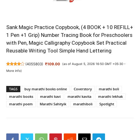
Sank Magic Practice Copybook, (4 BOOK + 10 REFILL+
1 Pen +1 Grip) Number Tracing Book for Preschoolers
with Pen, Magic Calligraphy Copybook Set Practical
Reusable Writing Tool Simple Hand Lettering
(
4055803
)
₹109.00
(as of August 5, 2026 16:50 GMT +05:30 -
More info
)
TAGS
buy marathi books online
Coverstory
marathi boli
marathi books
marathi kavi
marathi kavita
marathi lekhak
marathi poem
Marathi Sahityik
marathiboli
Spotlight