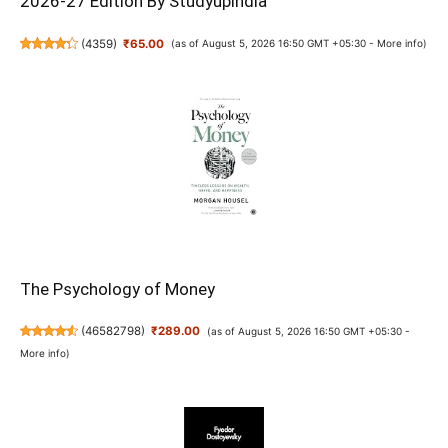
2026-27 Edition By Studyupindia
(
4359
)
₹65.00
(as of August 5, 2026 16:50 GMT +05:30 -
More info
)
The Psychology of Money
(
46582798
)
₹289.00
(as of August 5, 2026 16:50 GMT +05:30 -
More info
)