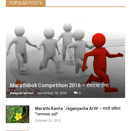
POPULAR POSTS
Atomic Habits: Tiny Changes, Remarkable Results
(
465112306
)
₹482.00
(as of August 5, 2026 16:50 GMT +05:30 -
More info
)
Marathiboli Competition 2016 – शेवटचा टप्पा
Swapnil Samel
-
September 18, 2016
0
Metamorphosis
Marathi Kavita ‘Jaganyacha Arth’ – मराठी कविता:
“जगण्याचा अर्थ”
October 23, 2013
(
44517104
)
₹89.00
(as of August 5, 2026 16:50 GMT +05:30 -
More info
)