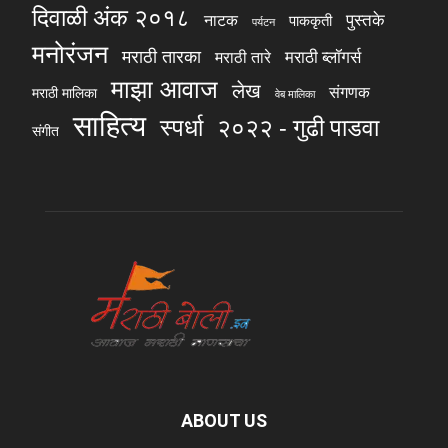
दिवाळी अंक २०१८
पुस्तके
नाटक
पाककृती
पर्यटन
मनोरंजन
मराठी तारका
मराठी ब्लॉगर्स
मराठी तारे
माझा आवाज
लेख
संगणक
मराठी मालिका
वेब मालिका
साहित्य
स्पर्धा
२०२२ - गुढी पाडवा
संगीत
ABOUT US