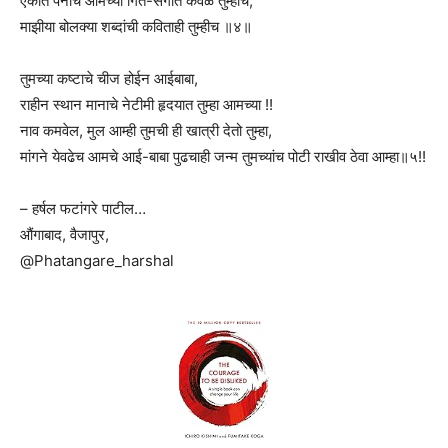
ऐकांत पनाचे आमच्या गित-संगीत केवळ तुम्हीच,
माझीया बोलक्या शब्दांची कविताही तुम्हीच ॥४॥
तुमच्या कष्टाचे चीज होईन आईबाबा,
राहीन स्थान मानाचे नेटीमी हृदयात तुम्हा आमच्या !!
नाव कमवेल, मुल आम्ही तुमची ही खात्री देतो तुम्हा,
मांगने येवढेच आमचे आई-बाबा पुढचाही जन्म तुमच्यांच पोटी राखीव ठेवा आम्हा॥५!!
– हर्षल फटांगरे पाटील…
औंगाबाद, वैजापुर,
@Phatangare_harshal