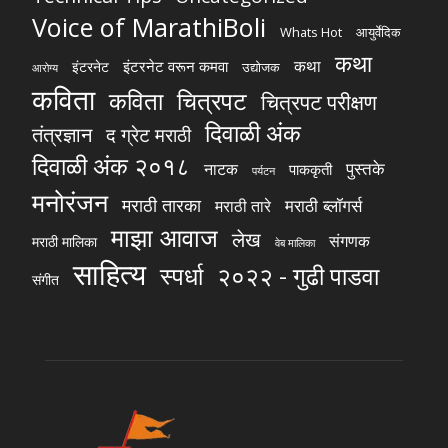
Voice of MarathiBoli
Whats Hot
आयुर्वेदिक
कथा
कथा
इंटरनेट वरून कमवा
इंटरनेट
उद्योजक
आरोग्य
कविता
चित्रपट
कविता
चित्रपट परीक्षण
दिवाळी अंक
तंत्रज्ञान
द ग्रेट मराठी
दिवाळी अंक २०१८
पुस्तके
नाटक
पाककृती
पर्यटन
मनोरंजन
मराठी तारका
मराठी ब्लॉगर्स
मराठी तारे
माझा आवाज
लेख
संगणक
मराठी मालिका
वेब मालिका
साहित्य
स्पर्धा
२०२२ - गुढी पाडवा
संगीत