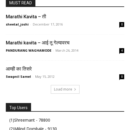
MUST READ
Marathi Kavita – ती
sheetal_joshi
-
December 17, 2016
0
Marathi kavita – आई तू गेल्यावरच
PANDURANG WAGHAMODE
-
March 26, 2014
4
आम्ही का तिसरे
Swapnil Samel
-
May 15, 2012
0
Load more
Top Users
(1)Shreemant - 78800
(2)Milind Dombale - 9130