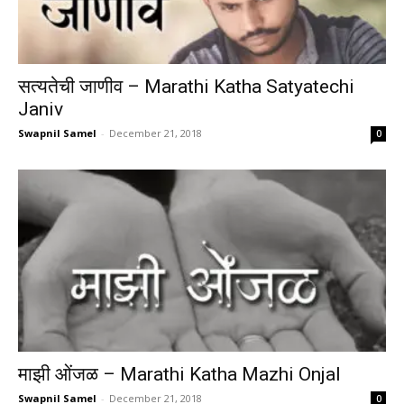
सत्यतेची जाणीव – Marathi Katha Satyatechi
Janiv
Swapnil Samel
-
December 21, 2018
0
माझी ओंजळ – Marathi Katha Mazhi Onjal
Swapnil Samel
-
December 21, 2018
0