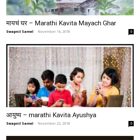
मायचं घर – Marathi Kavita Mayach Ghar
Swapnil Samel
-
November 16, 2018
0
आयुष्य – marathi Kavita Ayushya
Swapnil Samel
-
November 22, 2018
0