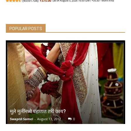
(
45591708
)
₹375.00
(as of August 5, 2026 16:50 GMT +05:30 -
More info
)
POPULAR POSTS
We Are There For Each Other: 4 Friends on a Road
Trip of a Lifetime | Love Story Books in English |
Romance Novel by Sagar Chudesara
(
4251219
)
₹399.00
(as of August 5, 2026 16:50 GMT +05:30 -
More info
)
मुले मुलींमध्ये पहातात तरी काय?
Swapnil Samel
-
August 13, 2012
0