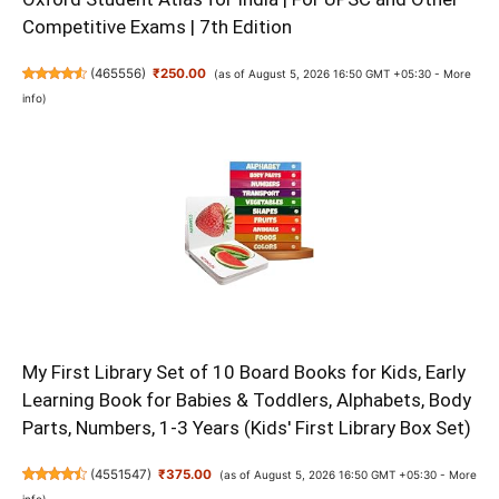
Competitive Exams | 7th Edition
(
465556
)
₹250.00
(as of August 5, 2026 16:50 GMT +05:30 -
More
info
)
My First Library Set of 10 Board Books for Kids, Early
Learning Book for Babies & Toddlers, Alphabets, Body
Parts, Numbers, 1-3 Years (Kids' First Library Box Set)
(
4551547
)
₹375.00
(as of August 5, 2026 16:50 GMT +05:30 -
More
info
)