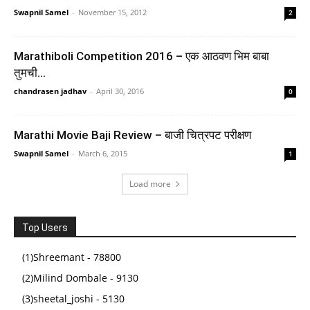
Swapnil Samel
-
November 15, 2012
2
Marathiboli Competition 2016 – एक आठवण भिम बाबा
तुमची…
chandrasen jadhav
-
April 30, 2016
0
NCERT CLASS 9 Understanding Society – India and
Beyond, Textbook of Social Science for Grade 9,
Marathi Movie Baji Review – बाजी चित्रपट परीक्षण
Part 1 908 (ENG MED) | History & Geography, Civics
Swapnil Samel
-
March 6, 2015
1
& Economics, Grade 9 Curriculum, Part 1 of Series,
Indian Education
Load more
(
425232
)
₹86.00
(as of August 5, 2026 16:50 GMT +05:30 -
More info
)
Top Users
(1)Shreemant - 78800
(2)Milind Dombale - 9130
(3)sheetal_joshi - 5130