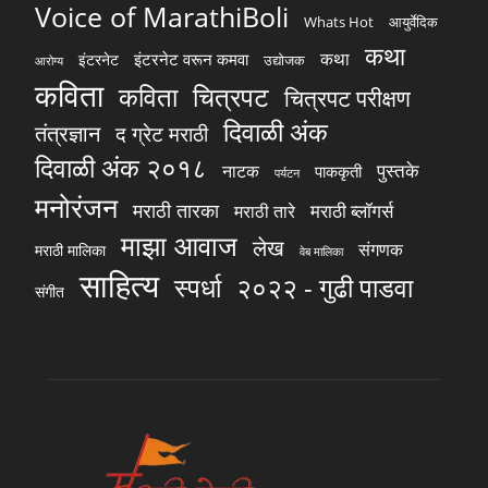
Voice of MarathiBoli
Whats Hot
आयुर्वेदिक
कथा
कथा
इंटरनेट वरून कमवा
इंटरनेट
उद्योजक
आरोग्य
कविता
चित्रपट
कविता
चित्रपट परीक्षण
दिवाळी अंक
तंत्रज्ञान
द ग्रेट मराठी
दिवाळी अंक २०१८
पुस्तके
नाटक
पाककृती
पर्यटन
मनोरंजन
मराठी तारका
मराठी ब्लॉगर्स
मराठी तारे
माझा आवाज
लेख
संगणक
मराठी मालिका
वेब मालिका
साहित्य
स्पर्धा
२०२२ - गुढी पाडवा
संगीत