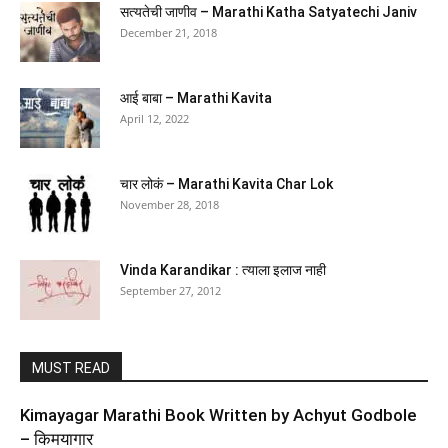
सत्यतेची जाणीव – Marathi Katha Satyatechi Janiv
December 21, 2018
Metamorphosis
आई बाबा – Marathi Kavita
April 12, 2022
(
44517104
)
₹89.00
(as of August 5, 2026 16:50 GMT +05:30 -
More info
)
चार लोकं – Marathi Kavita Char Lok
November 28, 2018
Vinda Karandikar : त्याला इलाज नाही
September 27, 2012
It’s Time to Say Goodnight
MUST READ
(
4452118
)
₹199.00
(as of August 5, 2026 16:50 GMT +05:30 -
More info
)
Kimayagar Marathi Book Written by Achyut Godbole
– किमयागार