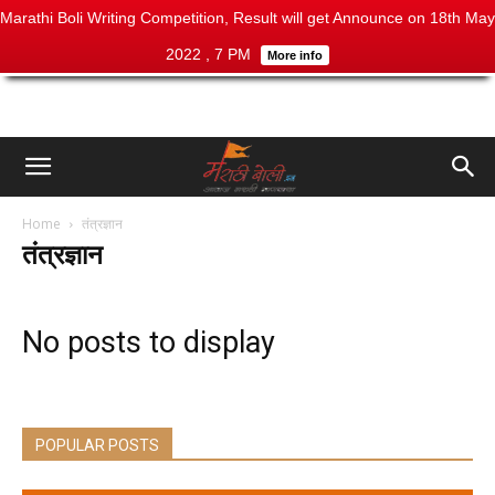
Marathi Boli Writing Competition, Result will get Announce on 18th May
2022 , 7 PM
More info
Home
तंत्रज्ञान
तंत्रज्ञान
No posts to display
POPULAR POSTS