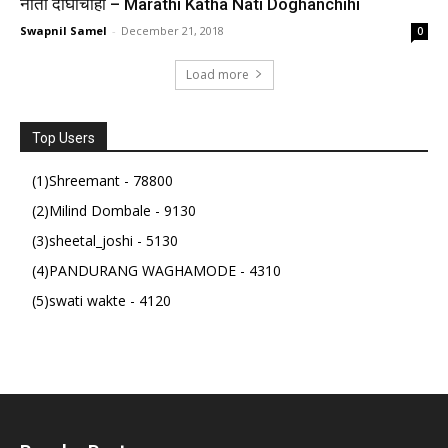
नाती दोघांचीही – Marathi Katha Nati Doghanchihi
Swapnil Samel
-
December 21, 2018
0
Load more
Top Users
(1)Shreemant - 78800
(2)Milind Dombale - 9130
(3)sheetal_joshi - 5130
(4)PANDURANG WAGHAMODE - 4310
(5)swati wakte - 4120