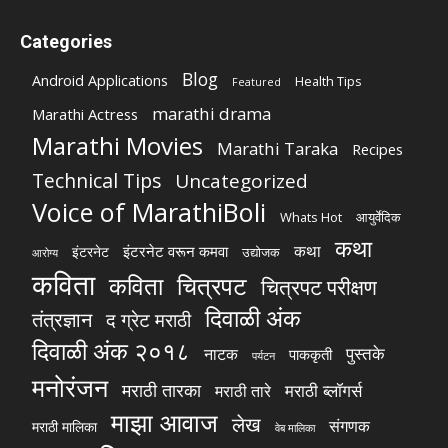
Categories
Blog
Android Applications
Health Tips
Featured
marathi drama
Marathi Actress
Marathi Movies
Marathi Taraka
Recipes
Technical Tips
Uncategorized
Voice of MarathiBoli
Whats Hot
आयुर्वेदिक
कथा
कथा
इंटरनेट वरून कमवा
इंटरनेट
उद्योजक
आरोग्य
कविता
चित्रपट
कविता
चित्रपट परीक्षण
दिवाळी अंक
तंत्रज्ञान
द ग्रेट मराठी
दिवाळी अंक २०१८
पुस्तके
नाटक
पाककृती
पर्यटन
मनोरंजन
मराठी तारका
मराठी ब्लॉगर्स
मराठी तारे
माझा आवाज
लेख
संगणक
मराठी मालिका
वेब मालिका