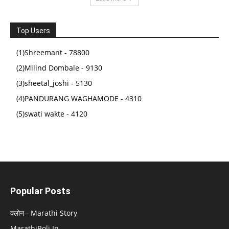
101 Tales The Great Panchatantra Collection -
Collection of Witty Moral Stories For Kids For
Top Users
Personality Development (Hardback)
(1)Shreemant - 78800
(
4653090
)
₹341.00
(as of February 25, 2026 03:21 GMT +05:30 -
More info
)
(2)Milind Dombale - 9130
(3)sheetal_joshi - 5130
(4)PANDURANG WAGHAMODE - 4310
(5)swati wakte - 4120
Popular Posts
क्लोन - Marathi Story
MarathiBoli.In