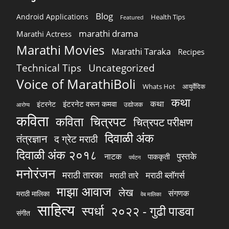
Blog
Android Applications
Health Tips
Featured
marathi drama
Marathi Actress
Marathi Movies
Marathi Taraka
Recipes
Technical Tips
Uncategorized
Voice of MarathiBoli
Whats Hot
आयुर्वेदिक
कथा
कथा
इंटरनेट वरून कमवा
इंटरनेट
उद्योजक
आरोग्य
कविता
चित्रपट
कविता
चित्रपट परीक्षण
दिवाळी अंक
तंत्रज्ञान
द ग्रेट मराठी
दिवाळी अंक २०१८
पुस्तके
नाटक
पाककृती
पर्यटन
मनोरंजन
मराठी तारका
मराठी ब्लॉगर्स
मराठी तारे
माझा आवाज
लेख
संगणक
मराठी मालिका
वेब मालिका
साहित्य
स्पर्धा
२०२२ - गुढी पाडवा
संगीत