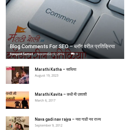
REFILL+ 1 Pen +1 Grip) Number Tracing Book for
Preschoolers with Pen, Magic Calligraphy Copybook
Set Practical Reusable Writing Tool Simple Hand
Lettering
(
4054945
)
₹108.00
(as of February 25, 2026 03:21 GMT +05:30 -
More info
)
Blog Comments For SEO – ब्लॉग वरील प्रतिक्रिया
Swapnil Samel
-
November 9, 2014
1
Marathi Katha – साथिया
August 19, 2023
Marathi Kavita – कधी मी उशाशी
Mandala Art: Colouring books for Adults with tear
March 6, 2017
out sheets
(
4557574
)
₹171.00
(as of February 25, 2026 03:21 GMT +05:30 -
More info
)
Nava gadi nav rajya – नवा गाडी नव राज्य
September 9, 2012