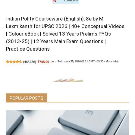
Indian Polity Courseware (English), 8e by M
Laxmikanth for UPSC 2026 | 40+ Conceptual Videos
| Colour eBook | Solved 13 Years Prelims PYQs
(2013-25) | 12 Years Main Exam Questions |
Practice Questions
(
465786
)
₹748.00
(as of February 25, 2026 03:21 GMT +05:30 -
More info
)
POPULAR POSTS
Sank Magic Practice Copybook, (4 BOOK + 10