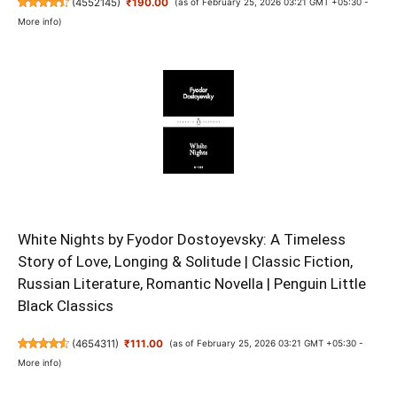
(
4552145
)
₹190.00
(as of February 25, 2026 03:21 GMT +05:30 -
More info
)
White Nights by Fyodor Dostoyevsky: A Timeless
Story of Love, Longing & Solitude | Classic Fiction,
Russian Literature, Romantic Novella | Penguin Little
Black Classics
(
4654311
)
₹111.00
(as of February 25, 2026 03:21 GMT +05:30 -
More info
)