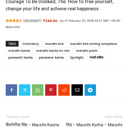
Courage To Be Disliked, The: How to free yourself,
change your life and achieve real happiness
(
45520937
)
₹349.00
(as of February 25, 2026 03:21 GMT +05:30 -
More info
)
TAGS
Coverstory
marathi boli
marathi boli writing competion
marathi kavita
marathi kavita on rain
marathi poem
pavasachi kavita
pavasavar kavita
Spotlight
मराठी कविता
Previous article
Next article
शिवनेरीचा सिंह – Marathi Kavita
जिद्द – Marathi Katha – Marathi