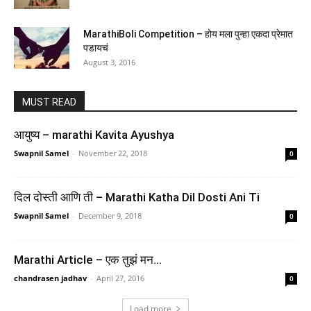
MarathiBoli Competition – होय मला पुन्हा एकदा प्रेमात
पडायचं
August 3, 2016
MUST READ
Atomic Habits: The life-changing million copy
आयुष्य – marathi Kavita Ayushya
bestseller
Swapnil Samel
-
November 22, 2018
0
(
465109574
)
₹521.00
(as of February 25, 2026 03:21 GMT +05:30 -
More info
)
दिल दोस्ती आणि ती – Marathi Katha Dil Dosti Ani Ti
Swapnil Samel
-
December 9, 2018
0
Marathi Article – एक तुझं मन…
chandrasen jadhav
-
April 27, 2016
0
Load more