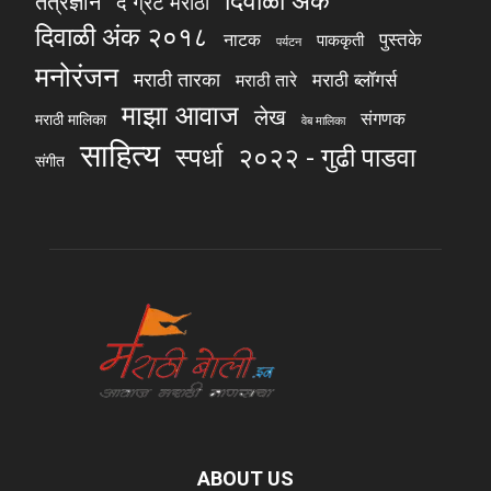
तंत्रज्ञान
द ग्रेट मराठी
दिवाळी अंक २०१८
पुस्तके
नाटक
पाककृती
पर्यटन
मनोरंजन
मराठी तारका
मराठी ब्लॉगर्स
मराठी तारे
माझा आवाज
लेख
संगणक
मराठी मालिका
वेब मालिका
साहित्य
स्पर्धा
२०२२ - गुढी पाडवा
संगीत
ABOUT US