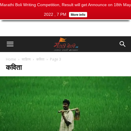
Marathi Boli Writing Competition, Result will get Announce on 18th May
2022 , 7 PM
More info
Home
साहित्य
कविता
Page 3
कविता