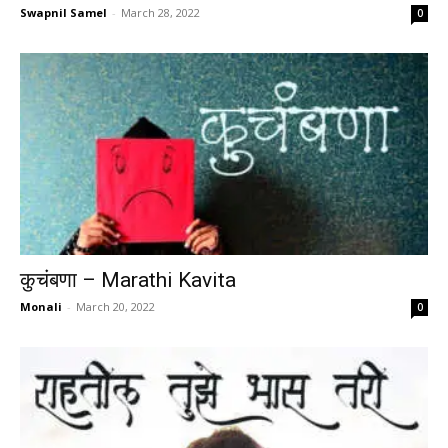
Swapnil Samel
-
March 28, 2022
0
कुचंबणा – Marathi Kavita
Monali
-
March 20, 2022
0