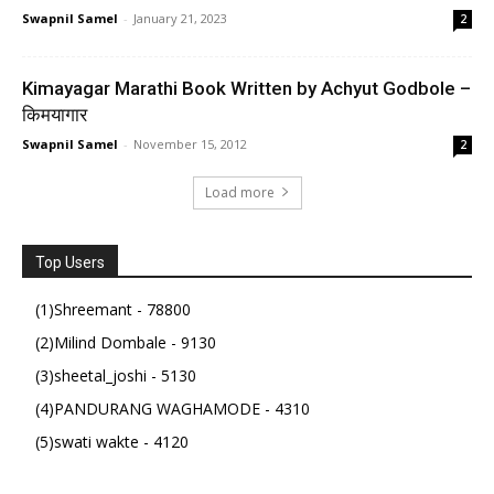
Swapnil Samel
-
January 21, 2023
2
Kimayagar Marathi Book Written by Achyut Godbole –
किमयागार
Swapnil Samel
-
November 15, 2012
2
Load more
Top Users
(1)Shreemant - 78800
(2)Milind Dombale - 9130
(3)sheetal_joshi - 5130
(4)PANDURANG WAGHAMODE - 4310
(5)swati wakte - 4120