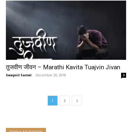
तुजवीण जीवन – Marathi Kavita Tuajvin Jivan
Swapnil Samel
-
December 20, 2018
0
1
2