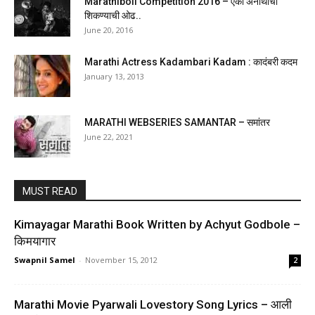
Marathiboli Competition 2016 – एका अनाथाची
शिकण्याची ओढ..
June 20, 2016
Marathi Actress Kadambari Kadam : कादंबरी कदम
January 13, 2013
MARATHI WEBSERIES SAMANTAR – समांतर
June 22, 2021
MUST READ
Kimayagar Marathi Book Written by Achyut Godbole –
किमयागार
Swapnil Samel
-
November 15, 2012
2
Marathi Movie Pyarwali Lovestory Song Lyrics – आली