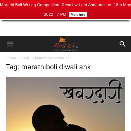
Marathi Boli Writing Competition, Result will get Announce on 18th May
2022 , 7 PM
More info
Home
Tags
Marathiboli diwali ank
Tag: marathiboli diwali ank