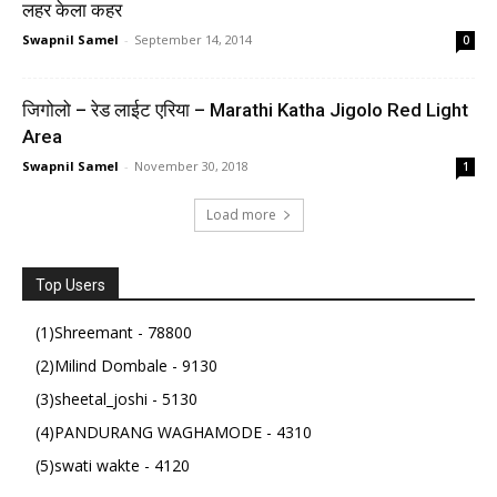
लहर केला कहर
Swapnil Samel
-
September 14, 2014
0
जिगोलो – रेड लाईट एरिया – Marathi Katha Jigolo Red Light
Area
Swapnil Samel
-
November 30, 2018
1
Load more
Top Users
(1)Shreemant - 78800
(2)Milind Dombale - 9130
(3)sheetal_joshi - 5130
(4)PANDURANG WAGHAMODE - 4310
(5)swati wakte - 4120