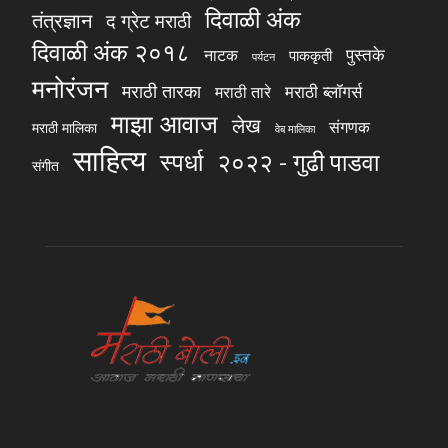
दिवाळी अंक
तंत्रज्ञान
द ग्रेट मराठी
दिवाळी अंक २०१८
पुस्तके
नाटक
पाककृती
पर्यटन
मनोरंजन
मराठी तारका
मराठी ब्लॉगर्स
मराठी तारे
माझा आवाज
लेख
संगणक
मराठी मालिका
वेब मालिका
साहित्य
स्पर्धा
२०२२ - गुढी पाडवा
संगीत