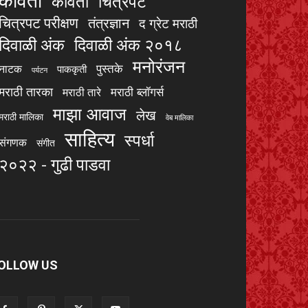
कविता
चित्रपट
कविता
चित्रपट परीक्षण
तंत्रज्ञान
द ग्रेट मराठी
दिवाळी अंक
दिवाळी अंक २०१८
मनोरंजन
पुस्तके
नाटक
पाककृती
पर्यटन
मराठी तारका
मराठी ब्लॉगर्स
मराठी तारे
माझा आवाज
लेख
मराठी मालिका
वेब मालिका
साहित्य
स्पर्धा
संगणक
संगीत
२०२२ - गुढी पाडवा
OLLOW US