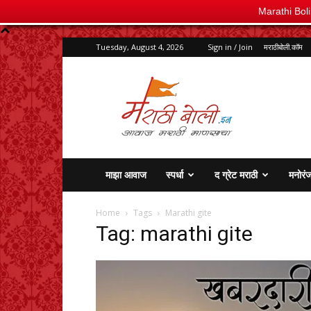
Marathi Bol
Tuesday, August 4, 2026
Sign in / Join
मराठीबोली.कॉम
marathiboli.in
माझा आवाज
स्पर्धा
द ग्रेट मराठी
मनोरं
Home
Tags
Marathi gite
Tag: marathi gite