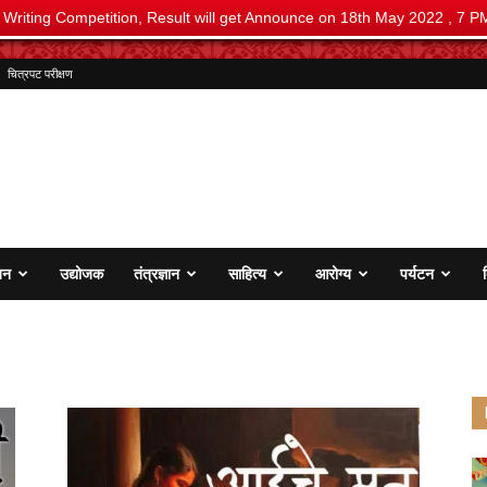
i Writing Competition, Result will get Announce on 18th May 2022 , 7 P
चित्रपट परीक्षण
जन
उद्योजक
तंत्रज्ञान
साहित्य
आरोग्य
पर्यटन