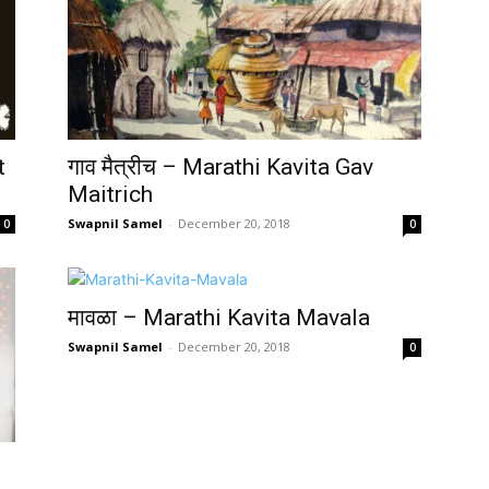
t
गाव मैत्रीच – Marathi Kavita Gav
Maitrich
Swapnil Samel
-
December 20, 2018
0
0
मावळा – Marathi Kavita Mavala
Swapnil Samel
-
December 20, 2018
0