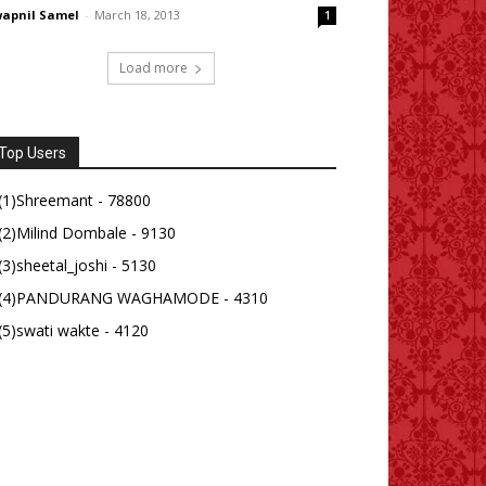
apnil Samel
-
March 18, 2013
1
Load more
Top Users
(1)Shreemant - 78800
(2)Milind Dombale - 9130
(3)sheetal_joshi - 5130
(4)PANDURANG WAGHAMODE - 4310
(5)swati wakte - 4120