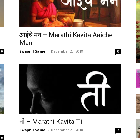
आईचे मन – Marathi Kavita Aaiche
Man
Swapnil Samel
-
December 20, 2018
0
0
ती – Marathi Kavita Ti
Swapnil Samel
-
December 20, 2018
7
0