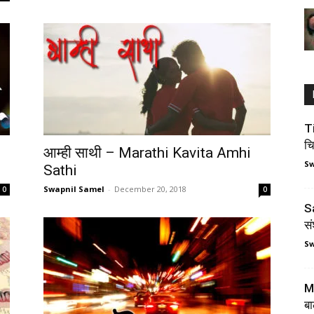
T
च
आम्ही साथी – Marathi Kavita Amhi
Sw
Sathi
Swapnil Samel
-
December 20, 2018
0
0
S
स
Sw
Ma
बा