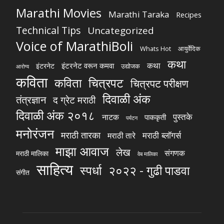
Marathi Movies
Marathi Taraka
Recipes
Technical Tips
Uncategorized
Voice of MarathiBoli
Whats Hot
आयुर्वेदिक
कथा
कथा
इंटरनेट वरून कमवा
इंटरनेट
उद्योजक
आरोग्य
कविता
चित्रपट
कविता
चित्रपट परीक्षण
दिवाळी अंक
तंत्रज्ञान
द ग्रेट मराठी
दिवाळी अंक २०१८
पुस्तके
नाटक
पाककृती
पर्यटन
मनोरंजन
मराठी तारका
मराठी ब्लॉगर्स
मराठी तारे
माझा आवाज
लेख
संगणक
मराठी मालिका
वेब मालिका
साहित्य
स्पर्धा
२०२२ - गुढी पाडवा
संगीत