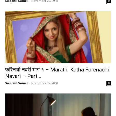
Swapnil Samel
-
November 27, 2018
0
फॉरेनची नवरी भाग १ – Marathi Katha Forenachi
Navari – Part...
Swapnil Samel
-
November 27, 2018
0