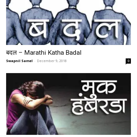
बदल – Marathi Katha Badal
Swapnil Samel
-
December 9, 2018
0