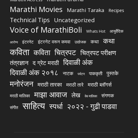
Marathi Movies
Marathi Taraka
Recipes
Technical Tips
Uncategorized
Voice of MarathiBoli
Whats Hot
आयुर्वेदिक
कथा
कथा
इंटरनेट वरून कमवा
इंटरनेट
उद्योजक
आरोग्य
कविता
चित्रपट
कविता
चित्रपट परीक्षण
दिवाळी अंक
तंत्रज्ञान
द ग्रेट मराठी
दिवाळी अंक २०१८
पुस्तके
नाटक
पाककृती
पर्यटन
मनोरंजन
मराठी तारका
मराठी ब्लॉगर्स
मराठी तारे
माझा आवाज
लेख
संगणक
मराठी मालिका
वेब मालिका
साहित्य
स्पर्धा
२०२२ - गुढी पाडवा
संगीत