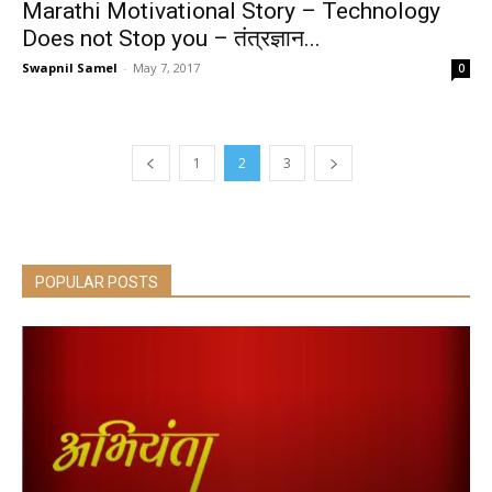
Marathi Motivational Story – Technology
Does not Stop you – तंत्रज्ञान...
Swapnil Samel
-
May 7, 2017
0
1
2
3
POPULAR POSTS