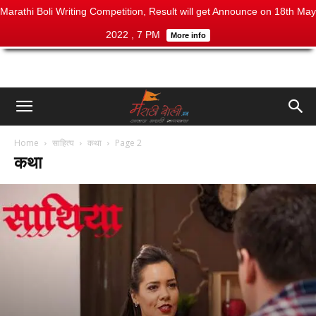
Marathi Boli Writing Competition, Result will get Announce on 18th May
2022 , 7 PM
More info
Home
साहित्य
कथा
Page 2
कथा