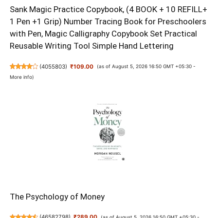
Sank Magic Practice Copybook, (4 BOOK + 10 REFILL+
1 Pen +1 Grip) Number Tracing Book for Preschoolers
with Pen, Magic Calligraphy Copybook Set Practical
Reusable Writing Tool Simple Hand Lettering
(
4055803
)
₹109.00
(as of August 5, 2026 16:50 GMT +05:30 -
More info
)
The Psychology of Money
(
46582798
)
₹289.00
(as of August 5, 2026 16:50 GMT +05:30 -