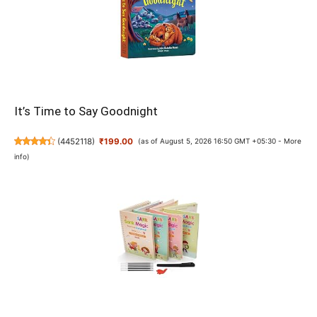
It’s Time to Say Goodnight
(
4452118
)
₹199.00
(as of August 5, 2026 16:50 GMT +05:30 -
More
info
)