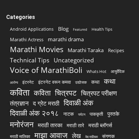
Categories
Blog
Android Applications
Health Tips
Featured
marathi drama
Marathi Actress
Marathi Movies
Marathi Taraka
Recipes
Technical Tips
Uncategorized
Voice of MarathiBoli
Whats Hot
आयुर्वेदिक
कथा
कथा
इंटरनेट वरून कमवा
इंटरनेट
उद्योजक
आरोग्य
कविता
चित्रपट
कविता
चित्रपट परीक्षण
दिवाळी अंक
तंत्रज्ञान
द ग्रेट मराठी
दिवाळी अंक २०१८
पुस्तके
नाटक
पाककृती
पर्यटन
मनोरंजन
मराठी तारका
मराठी ब्लॉगर्स
मराठी तारे
माझा आवाज
लेख
संगणक
मराठी मालिका
वेब मालिका