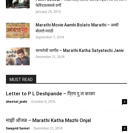
फेस्टिवलमध्ये वर्णी
(
4651447
)
₹817.00
(as of August 5, 2026 16:50 GMT +05:30 -
More info
)
January 25, 2013
Marathi Movie Aamhi Bolato Marathi – आम्ही
बोलतो मराठी
September 7, 2014
सत्यतेची जाणीव – Marathi Katha Satyatechi Janiv
December 21, 2018
NCERT CLASS 8 Exploring Society – India and
MUST READ
Beyond Textbook of Social Science for Grade Part 2
882 2026-27 Edition By Studyupindia
Letter to P L Deshpande – प्रिय पु ल काका
sheetal_joshi
-
October 9, 2016
0
(
4359
)
₹65.00
(as of August 5, 2026 16:50 GMT +05:30 -
More info
)
माझी ओंजळ – Marathi Katha Mazhi Onjal
Swapnil Samel
-
December 21, 2018
0