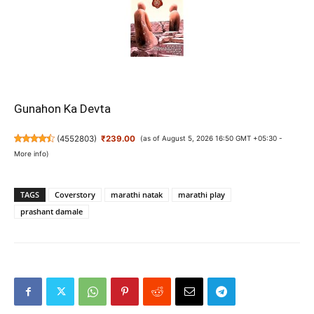
Gunahon Ka Devta
(
4552803
)
₹239.00
(as of August 5, 2026 16:50 GMT +05:30 -
More info
)
TAGS
Coverstory
marathi natak
marathi play
prashant damale