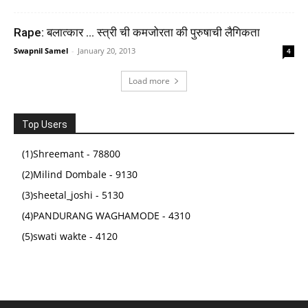
Rape: बलात्कार … स्त्री ची कमजोरता की पुरुषाची लैगिकता
Swapnil Samel
-
January 20, 2013
4
Load more
PARMAR SSC Fatman | GK/GS Theory Book | English
Medium | 2nd Edition, 2026 | Useful For SSC CGL
and CHSL (Tier 1 & 2) | CPO | MTS | Steno | Selection
Top Users
... One Day Competitive Examination | Parmar Sir
(1)Shreemant - 78800
(
455782
)
₹429.00
(as of August 5, 2026 16:50 GMT +05:30 -
More info
)
(2)Milind Dombale - 9130
(3)sheetal_joshi - 5130
(4)PANDURANG WAGHAMODE - 4310
(5)swati wakte - 4120