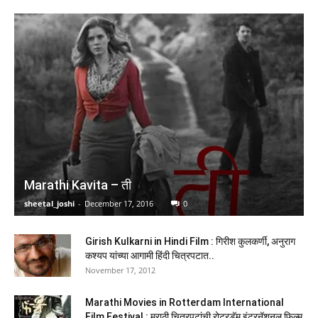
It’s Time to Say Goodnight
(
4452118
)
₹199.00
(as of August 5, 2026 16:50 GMT +05:30 -
More info
)
Marathi Kavita – ती
sheetal_joshi
-
December 17, 2016
0
Indian Polity Courseware (English), 8e by M
Girish Kulkarni in Hindi Film : गिरीश कुलकर्णी, अनुराग
कश्यप यांच्या आगामी हिंदी चित्रपटात..
Laxmikanth for UPSC 2026 | 40+ Conceptual Videos
November 17, 2012
| Colour eBook | Solved 13 Years Prelims PYQs
(2013-25) | 12 Years Main Exam Questions |
Marathi Movies in Rotterdam International
Practice Questions
Film Festival : मराठी चित्रपटांची रोटरडॅम इंटरनॅशनल फिल्म