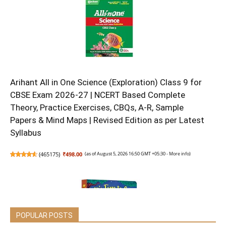
Arihant All in One Science (Exploration) Class 9 for
CBSE Exam 2026-27 | NCERT Based Complete
Theory, Practice Exercises, CBQs, A-R, Sample
Papers & Mind Maps | Revised Edition as per Latest
Syllabus
(
465175
)
₹498.00
(as of August 5, 2026 16:50 GMT +05:30 -
More info
)
POPULAR POSTS