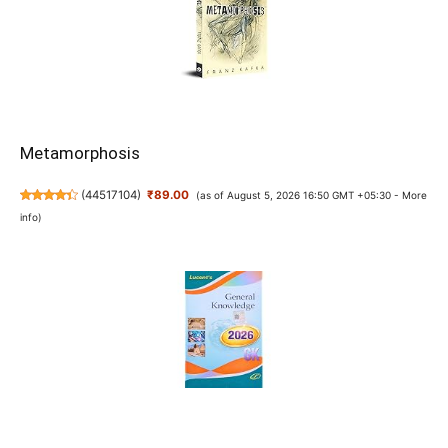
Metamorphosis
(
44517104
)
₹89.00
(as of August 5, 2026 16:50 GMT +05:30 -
More
info
)