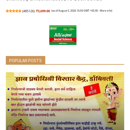
(
485126
)
₹3,699.00
(as of August 5, 2026 16:50 GMT +05:30 -
More info
)
POPULAR POSTS
Arihant All in One Social Science (Understanding
Society: India and Beyond – Part I) Class 9 for CBSE
Exam 2026-27 | NCERT Based Complete Theory,
Practice Exercises, CBQs, Sample Papers & Mind
Maps
(
4055
)
₹282.00
(as of August 5, 2026 16:50 GMT +05:30 -
More info
)