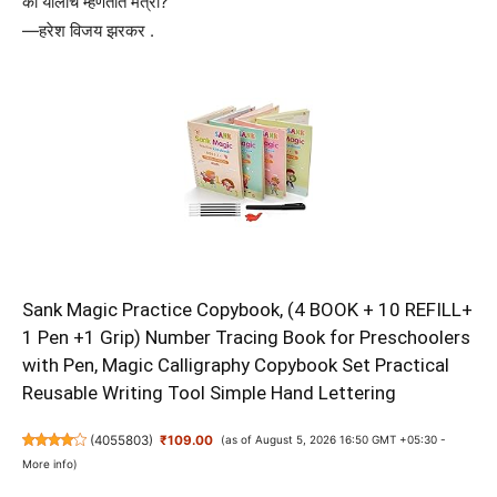
का यालाच म्हणतात मैत्री?
—हरेश विजय झरकर .
Sank Magic Practice Copybook, (4 BOOK + 10 REFILL+
1 Pen +1 Grip) Number Tracing Book for Preschoolers
with Pen, Magic Calligraphy Copybook Set Practical
Reusable Writing Tool Simple Hand Lettering
(
4055803
)
₹109.00
(as of August 5, 2026 16:50 GMT +05:30 -
More info
)