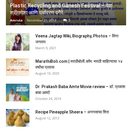
Plastic Recycling and Ganesh Festival – देवा
श्रीगणेशा आणि पर्यावरण वगैरे
Amruta
-
November 21, 2013
3
Veena Jagtap Wiki, Biography, Photos – विणा
जगताप
March 9, 2021
The Mountain Is You: Transforming Self-Sabotage
Into Self-Mastery (English)
MarathiBoli.com | मराठीबोली.कॉम: मराठी साहित्याचा १४
वर्षांचा प्रवास
(
45528156
)
₹267.00
(as of August 5, 2026 16:50 GMT +05:30 -
More info
)
August 10, 2025
Dr. Prakash Baba Amte Movie review – डॉ. प्रकाश
बाबा आमटे
October 24, 2014
Recipe Pineapple Sheera – अननसाचा शिरा
August 12, 2012