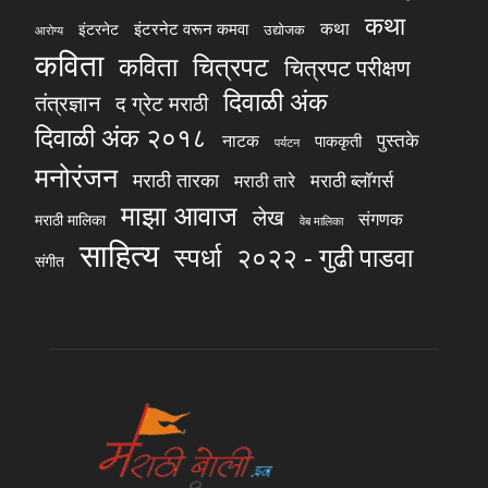
कथा
कथा
इंटरनेट वरून कमवा
इंटरनेट
उद्योजक
आरोग्य
कविता
चित्रपट
कविता
चित्रपट परीक्षण
दिवाळी अंक
तंत्रज्ञान
द ग्रेट मराठी
दिवाळी अंक २०१८
पुस्तके
नाटक
पाककृती
पर्यटन
मनोरंजन
मराठी तारका
मराठी ब्लॉगर्स
मराठी तारे
माझा आवाज
लेख
संगणक
मराठी मालिका
वेब मालिका
साहित्य
स्पर्धा
२०२२ - गुढी पाडवा
संगीत