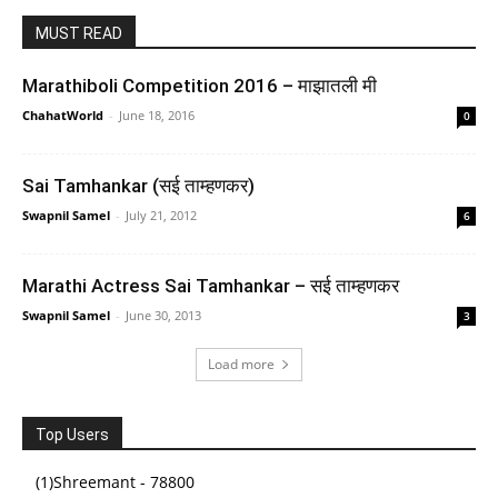
The Psychology of Money
MUST READ
(
46582798
)
₹289.00
(as of August 5, 2026 16:50 GMT +05:30 -
More info
)
Marathiboli Competition 2016 – माझातली मी
ChahatWorld
-
June 18, 2016
0
Sai Tamhankar (सई ताम्हणकर)
Swapnil Samel
-
July 21, 2012
6
Marathi Actress Sai Tamhankar – सई ताम्हणकर
Courage To Be Disliked, The: How to free yourself,
Swapnil Samel
-
June 30, 2013
3
change your life and achieve real happiness
Load more
(
45523003
)
₹345.00
(as of August 5, 2026 16:50 GMT +05:30 -
More info
)
Top Users
(1)Shreemant - 78800