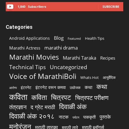
1,840
Subscribers
SUBSCRIBE
Categories
Blog
Android Applications
Health Tips
Featured
marathi drama
Marathi Actress
Marathi Movies
Marathi Taraka
Recipes
Technical Tips
Uncategorized
Voice of MarathiBoli
Whats Hot
आयुर्वेदिक
कथा
कथा
इंटरनेट वरून कमवा
इंटरनेट
उद्योजक
आरोग्य
कविता
चित्रपट
कविता
चित्रपट परीक्षण
दिवाळी अंक
तंत्रज्ञान
द ग्रेट मराठी
दिवाळी अंक २०१८
पुस्तके
नाटक
पाककृती
पर्यटन
मनोरंजन
मराठी तारका
मराठी ब्लॉगर्स
मराठी तारे