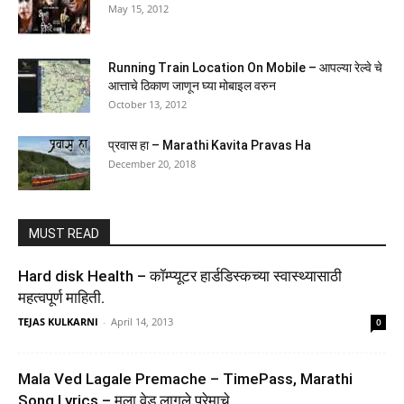
May 15, 2012
(
4655539
)
₹107.00
(as of August 5, 2026 16:50 GMT +05:30 -
More info
)
Running Train Location On Mobile – आपल्या रेल्वे चे
आत्ताचे ठिकाण जाणून घ्या मोबाइल वरुन
October 13, 2012
प्रवास हा – Marathi Kavita Pravas Ha
December 20, 2018
Arihant All in One Science (Exploration) Class 9 for
MUST READ
CBSE Exam 2026-27 | NCERT Based Complete
Theory, Practice Exercises, CBQs, A-R, Sample
Hard disk Health – कॉम्प्यूटर हार्डडिस्कच्या स्वास्थ्यासाठी
Papers & Mind Maps | Revised Edition as per Latest
महत्वपूर्ण माहिती.
Syllabus
TEJAS KULKARNI
-
April 14, 2013
0
(
465175
)
₹498.00
(as of August 5, 2026 16:50 GMT +05:30 -
More info
)
Mala Ved Lagale Premache – TimePass, Marathi
Song Lyrics – मला वेड लागले प्रेमाचे