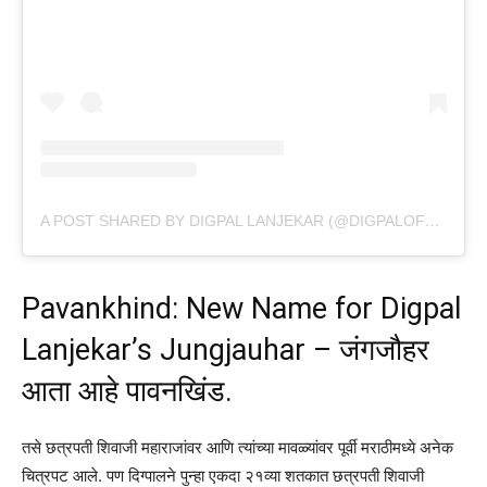
A POST SHARED BY DIGPAL LANJEKAR (@DIGPALOFFICIAL)
Pavankhind: New Name for Digpal
Lanjekar’s Jungjauhar – जंगजौहर
आता आहे पावनखिंड.
तसे छत्रपती शिवाजी महाराजांवर आणि त्यांच्या मावळ्यांवर पूर्वी मराठीमध्ये अनेक
चित्रपट आले. पण दिग्पालने पुन्हा एकदा २१व्या शतकात छत्रपती शिवाजी