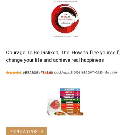
Courage To Be Disliked, The: How to free yourself,
change your life and achieve real happiness
(
45523003
)
₹345.00
(as of August 5, 2026 16:50 GMT +05:30 -
More info
)
POPULAR POSTS