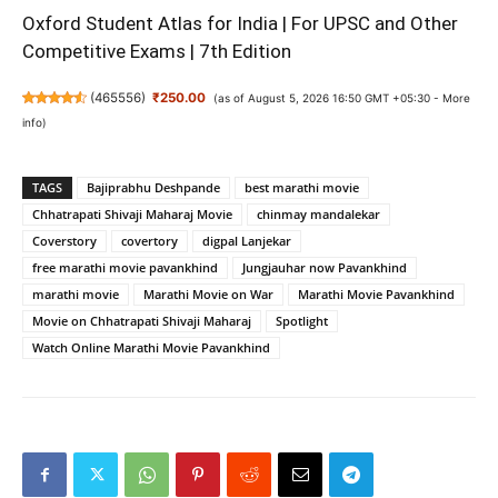
Oxford Student Atlas for India | For UPSC and Other
Competitive Exams | 7th Edition
(
465556
)
₹250.00
(as of August 5, 2026 16:50 GMT +05:30 -
More
info
)
TAGS
Bajiprabhu Deshpande
best marathi movie
Chhatrapati Shivaji Maharaj Movie
chinmay mandalekar
Coverstory
covertory
digpal Lanjekar
free marathi movie pavankhind
Jungjauhar now Pavankhind
marathi movie
Marathi Movie on War
Marathi Movie Pavankhind
Movie on Chhatrapati Shivaji Maharaj
Spotlight
Watch Online Marathi Movie Pavankhind