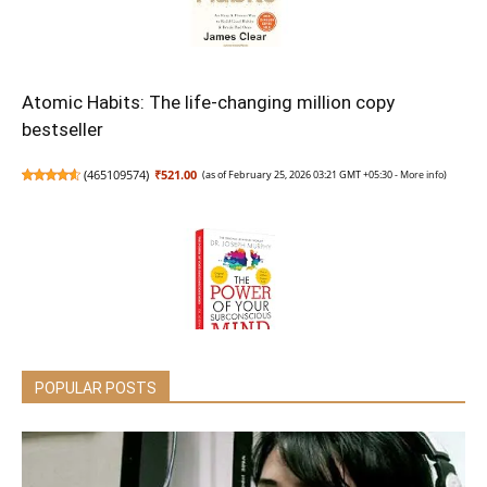
Atomic Habits: The life-changing million copy
bestseller
(
465109574
)
₹521.00
(as of February 25, 2026 03:21 GMT +05:30 -
More info
)
POPULAR POSTS
The Power of Your Subconscious Mind: Original
Classic Edition | Premium Paperback
(
44579265
)
₹149.00
(as of February 25, 2026 03:21 GMT +05:30 -
More info
)