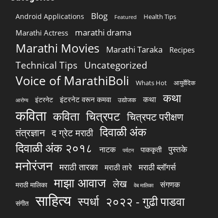
Blog
Android Applications
Health Tips
Featured
marathi drama
Marathi Actress
Marathi Movies
Marathi Taraka
Recipes
Technical Tips
Uncategorized
Voice of MarathiBoli
Whats Hot
आयुर्वेदिक
कथा
कथा
इंटरनेट वरून कमवा
इंटरनेट
उद्योजक
आरोग्य
कविता
चित्रपट
कविता
चित्रपट परीक्षण
दिवाळी अंक
तंत्रज्ञान
द ग्रेट मराठी
दिवाळी अंक २०१८
पुस्तके
नाटक
पाककृती
पर्यटन
मनोरंजन
मराठी तारका
मराठी ब्लॉगर्स
मराठी तारे
माझा आवाज
लेख
संगणक
मराठी मालिका
वेब मालिका
साहित्य
स्पर्धा
२०२२ - गुढी पाडवा
संगीत