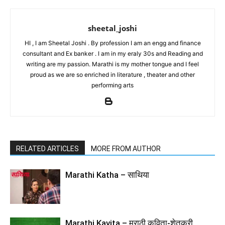
sheetal_joshi
HI , I am Sheetal Joshi . By profession I am an engg and finance
consultant and Ex banker . I am in my eraly 30s and Reading and
writing are my passion. Marathi is my mother tongue and I feel
proud as we are so enriched in literature , theater and other
performing arts
RELATED ARTICLES
MORE FROM AUTHOR
Marathi Katha – साथिया
Marathi Kavita – मराठी कविता-शेतकरी