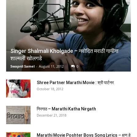
Singer Shalmali Kholgade – नवोदित मराठी गायीगा
शाल्मली खोलगडे
Swapnil Samel
-
August 11, 2012
0
Jaun Elia: Ek Ajab Ghazab Shayar
(
4451971
)
₹179.00
(as of February 25, 2026 03:21 GMT +05:30 -
More info
)
Shree Partner Marathi Movie : श्री पार्टनर
October 18, 2012
निरगाठ – Marathi Katha Nirgath
December 21, 2018
Marathi Movie Poshter Boys Song Lyrics – क्षण हे