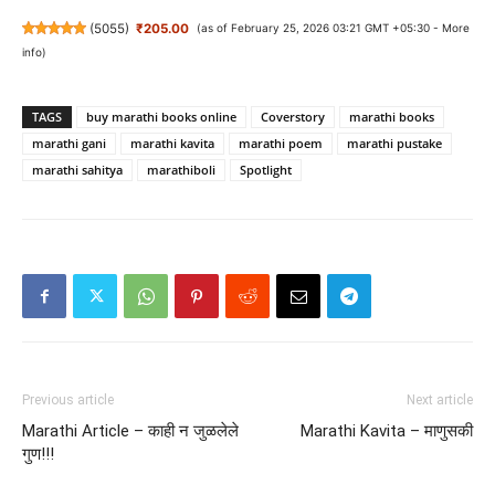
(
5055
)
₹205.00
(as of February 25, 2026 03:21 GMT +05:30 -
More
info
)
TAGS
buy marathi books online
Coverstory
marathi books
marathi gani
marathi kavita
marathi poem
marathi pustake
marathi sahitya
marathiboli
Spotlight
Previous article
Next article
Marathi Article – काही न जुळलेले
Marathi Kavita – माणुसकी
गुण!!!