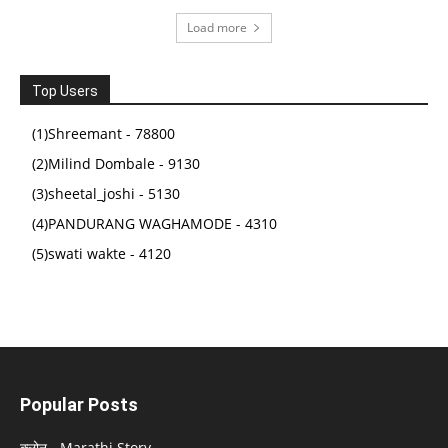
(
43532526
)
₹125.00
(as of February 25, 2026 03:21 GMT +05:30 -
More info
)
Load more
Top Users
(1)Shreemant - 78800
(2)Milind Dombale - 9130
(3)sheetal_joshi - 5130
(4)PANDURANG WAGHAMODE - 4310
(5)swati wakte - 4120
Popular Posts
क्लोन - Marathi Story