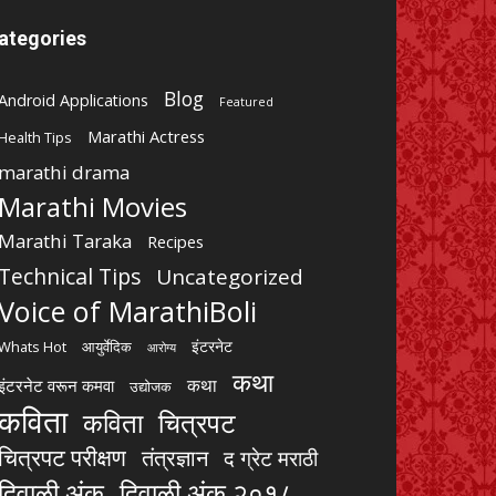
ategories
Blog
Android Applications
Featured
Marathi Actress
Health Tips
marathi drama
Marathi Movies
Marathi Taraka
Recipes
Technical Tips
Uncategorized
Voice of MarathiBoli
इंटरनेट
Whats Hot
आयुर्वेदिक
आरोग्य
कथा
कथा
इंटरनेट वरून कमवा
उद्योजक
कविता
चित्रपट
कविता
चित्रपट परीक्षण
तंत्रज्ञान
द ग्रेट मराठी
दिवाळी अंक
दिवाळी अंक २०१८