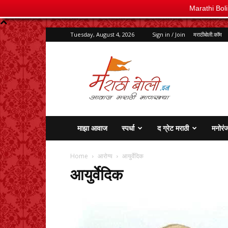
Marathi Bol
Tuesday, August 4, 2026
Sign in / Join
मराठीबोली.कॉम
marathiboli.in
माझा आवाज
स्पर्धा
द ग्रेट मराठी
मनोरं
Home
आरोग्य
आयुर्वेदिक
आयुर्वेदिक