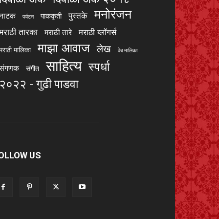
मनोरंजन
पुस्तके
नाटक
पाककृती
पर्यटन
मराठी तारका
मराठी ब्लॉगर्स
मराठी तारे
माझा आवाज
लेख
मराठी मालिका
वेब मालिका
साहित्य
स्पर्धा
संगणक
संगीत
२०२२ - गुढी पाडवा
OLLOW US