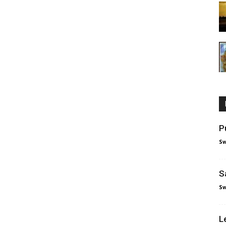
P
Sw
S
Sw
L