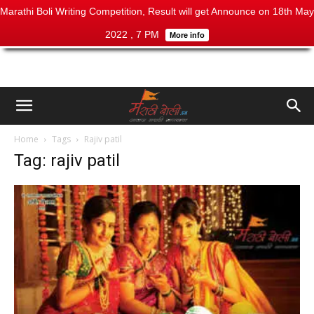
Marathi Boli Writing Competition, Result will get Announce on 18th May
2022 , 7 PM
More info
Home
Tags
Rajiv patil
Tag: rajiv patil