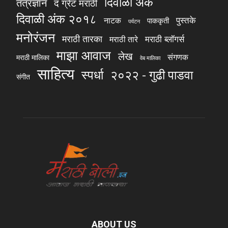
दिवाळी अंक
तंत्रज्ञान
द ग्रेट मराठी
दिवाळी अंक २०१८
पुस्तके
नाटक
पाककृती
पर्यटन
मनोरंजन
मराठी तारका
मराठी ब्लॉगर्स
मराठी तारे
माझा आवाज
लेख
संगणक
मराठी मालिका
वेब मालिका
साहित्य
स्पर्धा
२०२२ - गुढी पाडवा
संगीत
ABOUT US