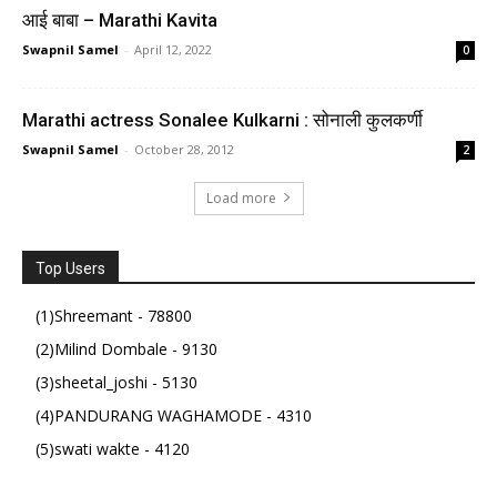
आई बाबा – Marathi Kavita
Swapnil Samel
-
April 12, 2022
0
Marathi actress Sonalee Kulkarni : सोनाली कुलकर्णी
Swapnil Samel
-
October 28, 2012
2
Load more
Top Users
(1)Shreemant - 78800
(2)Milind Dombale - 9130
(3)sheetal_joshi - 5130
(4)PANDURANG WAGHAMODE - 4310
(5)swati wakte - 4120