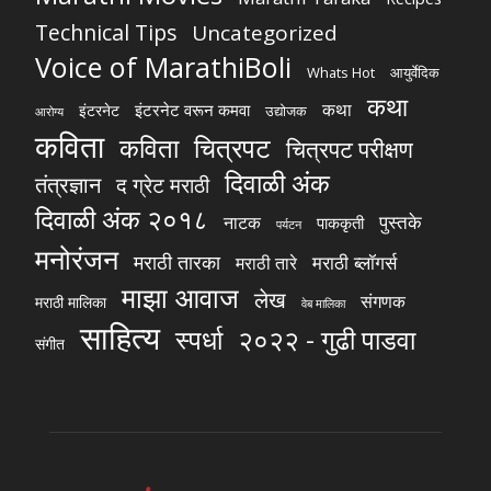
Technical Tips
Uncategorized
Voice of MarathiBoli
Whats Hot
आयुर्वेदिक
कथा
कथा
इंटरनेट वरून कमवा
इंटरनेट
उद्योजक
आरोग्य
कविता
चित्रपट
कविता
चित्रपट परीक्षण
दिवाळी अंक
तंत्रज्ञान
द ग्रेट मराठी
दिवाळी अंक २०१८
पुस्तके
नाटक
पाककृती
पर्यटन
मनोरंजन
मराठी तारका
मराठी ब्लॉगर्स
मराठी तारे
माझा आवाज
लेख
संगणक
मराठी मालिका
वेब मालिका
साहित्य
स्पर्धा
२०२२ - गुढी पाडवा
संगीत