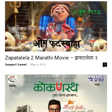
Zapatalela 2 Marathi Movie – झपाटलेला २
Swapnil Samel
-
May 4, 2013
1