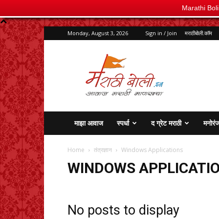
Marathi Bol
Monday, August 3, 2026
Sign in / Join
मराठीबोली.कॉम
marathiboli.in
माझा आवाज
स्पर्धा
द ग्रेट मराठी
मनोरं
Home
तंत्रज्ञान
Windows Applications
WINDOWS APPLICATI
No posts to display