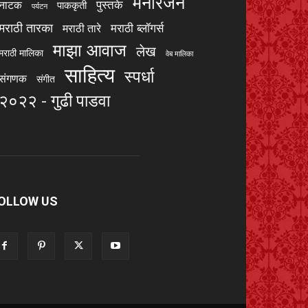
मनोरंजन
पुस्तके
नाटक
पाककृती
पर्यटन
मराठी तारका
मराठी ब्लॉगर्स
मराठी तारे
माझा आवाज
लेख
मराठी मालिका
वेब मालिका
साहित्य
स्पर्धा
संगणक
संगीत
२०२२ - गुढी पाडवा
OLLOW US