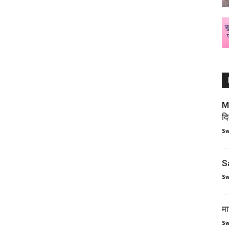
M
द
Sw
Sa
Sw
म
Sw