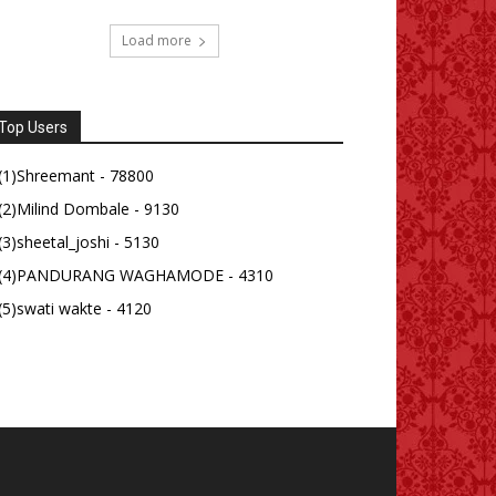
Load more
Top Users
(1)Shreemant - 78800
(2)Milind Dombale - 9130
(3)sheetal_joshi - 5130
(4)PANDURANG WAGHAMODE - 4310
(5)swati wakte - 4120