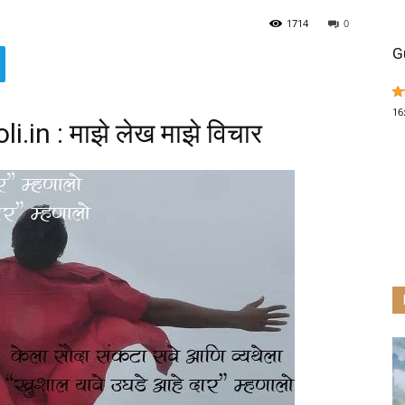
1714
0
G
16
.in : माझे लेख माझे विचार
C
y
r