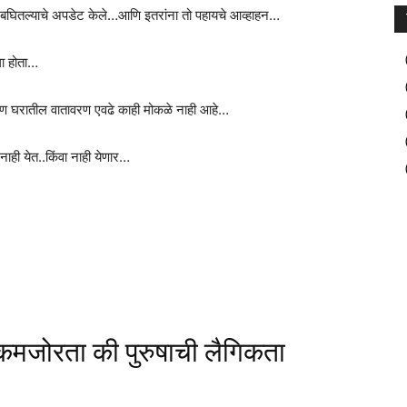
ी बघितल्याचे अपडेट केले…आणि इतरांना तो पहायचे आव्हाहन…
ा होता…
M
ण घरातील वातावरण एवढे काही मोकळे नाही आहे…
F
E
ाही येत..किंवा नाही येणार…
H
P
L
GM
 कमजोरता की पुरुषाची लैगिकता