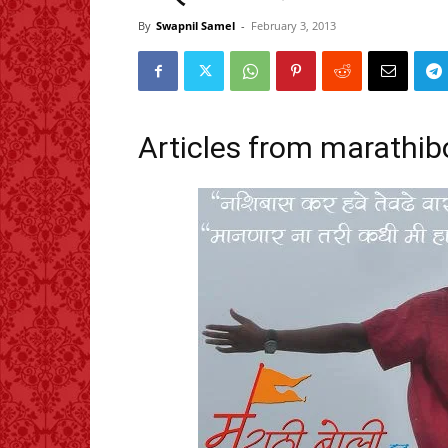
By
Swapnil Samel
-
February 3, 2013
Articles from marathiboli