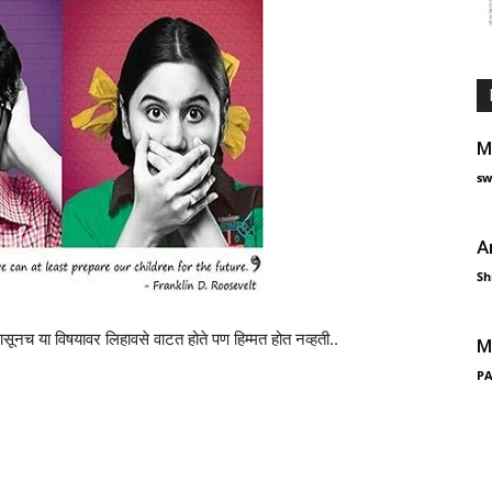
M
M
B
sw
N
F
A
V
Sh
B
P
पासूनच या विषयावर लिहावसे वाटत होते पण हिम्मत होत नव्हती..
M
P
16