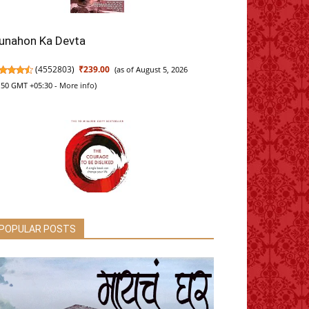
unahon Ka Devta
(
4552803
)
₹239.00
(as of August 5, 2026
:50 GMT +05:30 -
More info
)
ourage To Be Disliked, The: How to free
POPULAR POSTS
ourself, change your life and achieve
eal happiness
(
45523003
)
₹345.00
(as of August 5, 2026