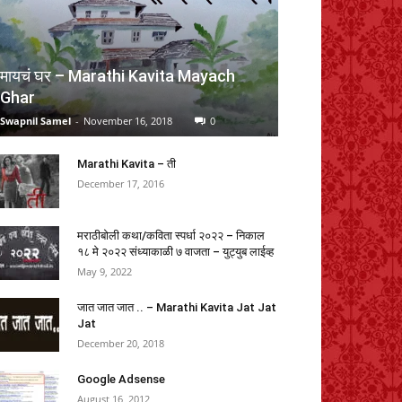
:50 GMT +05:30 -
More info
)
मायचं घर – Marathi Kavita Mayach
Ghar
Swapnil Samel
-
November 16, 2018
0
Marathi Kavita – ती
December 17, 2016
y First Library Set of 10 Board Books
or Kids, Early Learning Book for Babies &
oddlers, Alphabets, Body Parts,
मराठीबोली कथा/कविता स्पर्धा २०२२ – निकाल
१८ मे २०२२ संध्याकाळी ७ वाजता – युट्युब लाईव्ह
umbers, 1-3 Years (Kids' First Library
May 9, 2022
ox Set)
जात जात जात .. – Marathi Kavita Jat Jat
(
4551547
)
₹375.00
(as of August 5, 2026
Jat
:50 GMT +05:30 -
More info
)
December 20, 2018
Google Adsense
August 16, 2012