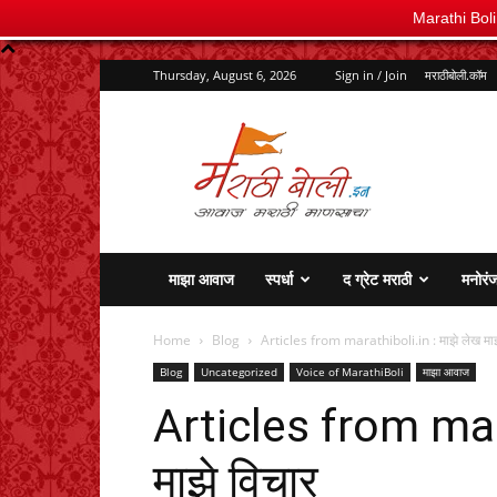
Marathi Bol
Thursday, August 6, 2026
Sign in / Join
मराठीबोली.कॉम
marathiboli.in
माझा आवाज
स्पर्धा
द ग्रेट मराठी
मनोरं
Home
Blog
Articles from marathiboli.in : माझे लेख माझ
Blog
Uncategorized
Voice of MarathiBoli
माझा आवाज
Articles from mara
माझे विचार