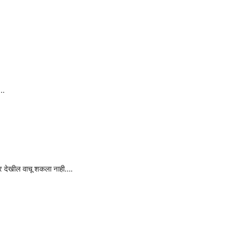
”…
्ट्र देखील वाचू शकला नाही….