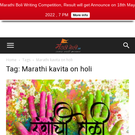
Marathi Boli Writing Competition, Result will get Announce on 18th May
2022 , 7 PM
More info
Home
Tags
Marathi kavita on holi
Tag: Marathi kavita on holi