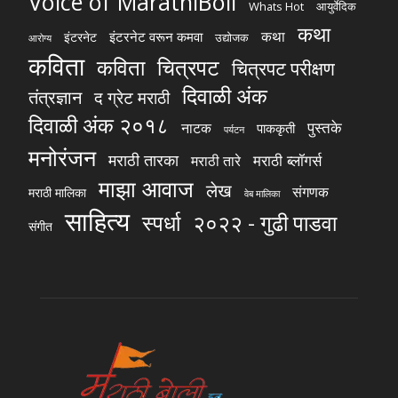
Voice of MarathiBoli
Whats Hot
आयुर्वेदिक
कथा
कथा
इंटरनेट वरून कमवा
इंटरनेट
उद्योजक
आरोग्य
कविता
चित्रपट
कविता
चित्रपट परीक्षण
दिवाळी अंक
तंत्रज्ञान
द ग्रेट मराठी
दिवाळी अंक २०१८
पुस्तके
नाटक
पाककृती
पर्यटन
मनोरंजन
मराठी तारका
मराठी ब्लॉगर्स
मराठी तारे
माझा आवाज
लेख
संगणक
मराठी मालिका
वेब मालिका
साहित्य
स्पर्धा
२०२२ - गुढी पाडवा
संगीत