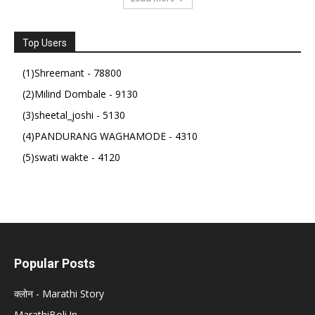
Top Users
(1)Shreemant - 78800
(2)Milind Dombale - 9130
(3)sheetal_joshi - 5130
(4)PANDURANG WAGHAMODE - 4310
(5)swati wakte - 4120
Popular Posts
क्लोन - Marathi Story
MarathiBoli.In