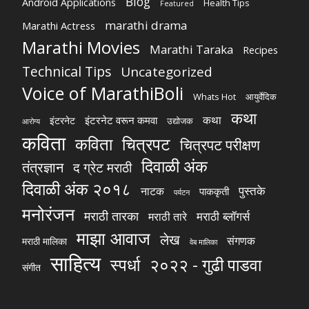
Blog
Android Applications
Health Tips
Featured
marathi drama
Marathi Actress
Marathi Movies
Marathi Taraka
Recipes
Technical Tips
Uncategorized
Voice of MarathiBoli
Whats Hot
आयुर्वेदिक
कथा
कथा
इंटरनेट वरून कमवा
इंटरनेट
उद्योजक
आरोग्य
कविता
चित्रपट
कविता
चित्रपट परीक्षण
दिवाळी अंक
तंत्रज्ञान
द ग्रेट मराठी
दिवाळी अंक २०१८
पुस्तके
नाटक
पाककृती
पर्यटन
मनोरंजन
मराठी तारका
मराठी ब्लॉगर्स
मराठी तारे
माझा आवाज
लेख
संगणक
मराठी मालिका
वेब मालिका
साहित्य
स्पर्धा
२०२२ - गुढी पाडवा
संगीत