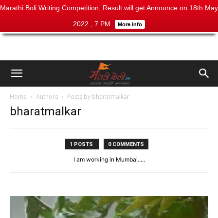
Marathi Boli Writing Competition, Result will get Announce on 18th May
2022 , 7 PM
More info
Home
Authors
Posts by bharatmalkar
bharatmalkar
1 POSTS
0 COMMENTS
I am working in Mumbai.....