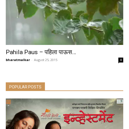
Pahila Paus – पहिला पाऊस…
bharatmalkar
-
August 25, 2015
0
POPULAR POSTS