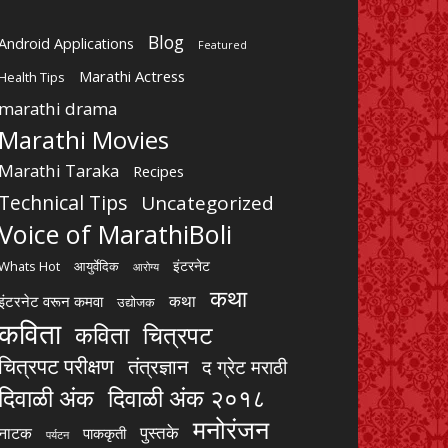
Blog
Android Applications
Featured
Marathi Actress
Health Tips
marathi drama
Marathi Movies
Marathi Taraka
Recipes
Technical Tips
Uncategorized
Voice of MarathiBoli
इंटरनेट
Whats Hot
आयुर्वेदिक
आरोग्य
कथा
कथा
इंटरनेट वरून कमवा
उद्योजक
कविता
चित्रपट
कविता
चित्रपट परीक्षण
तंत्रज्ञान
द ग्रेट मराठी
दिवाळी अंक
दिवाळी अंक २०१८
मनोरंजन
पुस्तके
नाटक
पाककृती
पर्यटन