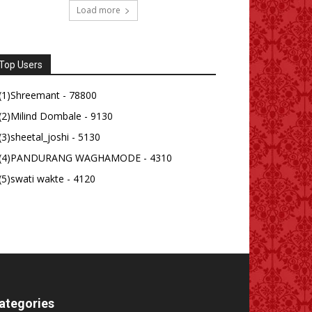
Load more
Top Users
(1)Shreemant - 78800
(2)Milind Dombale - 9130
(3)sheetal_joshi - 5130
(4)PANDURANG WAGHAMODE - 4310
(5)swati wakte - 4120
ategories