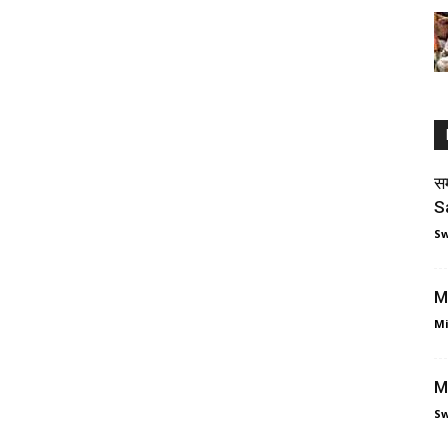
स
S
Sw
Ma
Mi
Ma
Sw