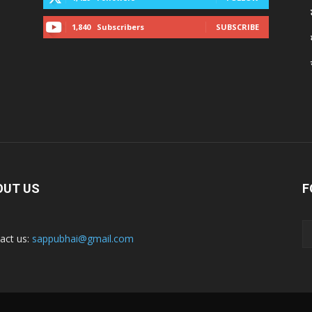
1,840
Subscribers
SUBSCRIBE
OUT US
F
act us:
sappubhai@gmail.com