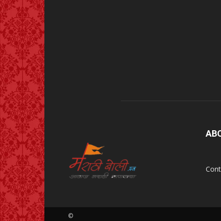
AB
Cont
©