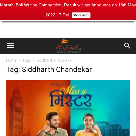
Marathi Boli Writing Competition, Result will get Announce on 18th May
2022 , 7 PM
More info
Home
Tags
Siddharth Chandekar
Tag: Siddharth Chandekar