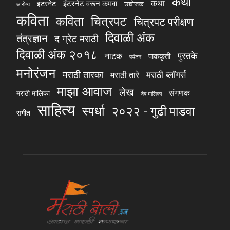
कथा
कथा
इंटरनेट वरून कमवा
इंटरनेट
उद्योजक
आरोग्य
कविता
चित्रपट
कविता
चित्रपट परीक्षण
दिवाळी अंक
तंत्रज्ञान
द ग्रेट मराठी
दिवाळी अंक २०१८
पुस्तके
नाटक
पाककृती
पर्यटन
मनोरंजन
मराठी तारका
मराठी ब्लॉगर्स
मराठी तारे
माझा आवाज
लेख
संगणक
मराठी मालिका
वेब मालिका
साहित्य
स्पर्धा
२०२२ - गुढी पाडवा
संगीत