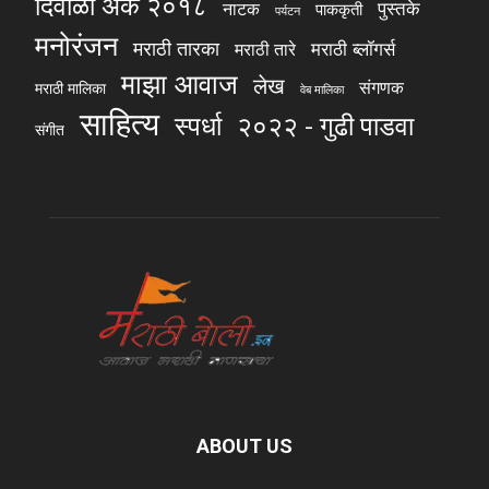
दिवाळी अंक २०१८
पुस्तके
नाटक
पाककृती
पर्यटन
मनोरंजन
मराठी तारका
मराठी ब्लॉगर्स
मराठी तारे
माझा आवाज
लेख
संगणक
मराठी मालिका
वेब मालिका
साहित्य
स्पर्धा
२०२२ - गुढी पाडवा
संगीत
ABOUT US