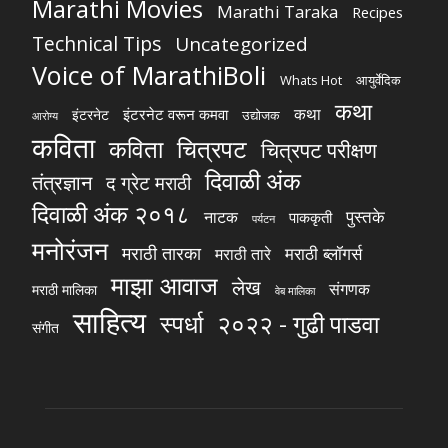
Marathi Movies
Marathi Taraka
Recipes
Technical Tips
Uncategorized
Voice of MarathiBoli
Whats Hot
आयुर्वेदिक
कथा
कथा
इंटरनेट वरून कमवा
इंटरनेट
उद्योजक
आरोग्य
कविता
चित्रपट
कविता
चित्रपट परीक्षण
दिवाळी अंक
तंत्रज्ञान
द ग्रेट मराठी
दिवाळी अंक २०१८
पुस्तके
नाटक
पाककृती
पर्यटन
मनोरंजन
मराठी तारका
मराठी ब्लॉगर्स
मराठी तारे
माझा आवाज
लेख
संगणक
मराठी मालिका
वेब मालिका
साहित्य
स्पर्धा
२०२२ - गुढी पाडवा
संगीत